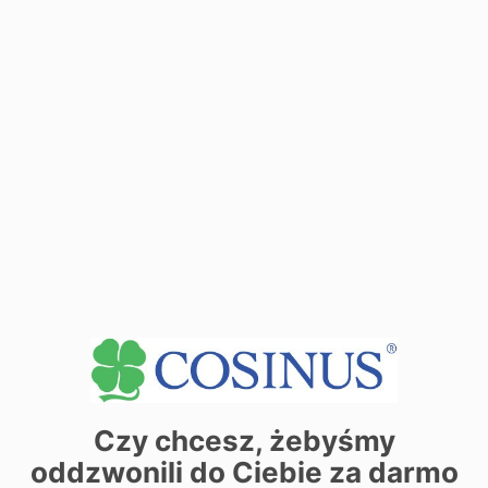
| ©
contributors
Leaflet
OpenStreetMap
Zarezerwuj miejsce już dziś! Kliknij tutaj i
zapisz się on-line
Czy chcesz, żebyśmy
Chcesz dowiedzieć się więcej o
oddzwonili do Ciebie za darmo