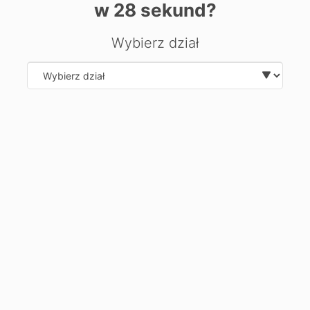
w
28
sekund?
kierunku?
Zostaw swoje dane, oddzwonimy i odpowiemy na Twoje
Wybierz dział
pytania.
Select department
Wyślij