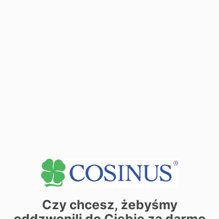
| ©
contributors
Leaflet
OpenStreetMap
Zarezerwuj miejsce już dziś! Kliknij tutaj i
zapisz się on-line
Czy chcesz, żebyśmy
Chcesz dowiedzieć się więcej o
oddzwonili do Ciebie za darmo