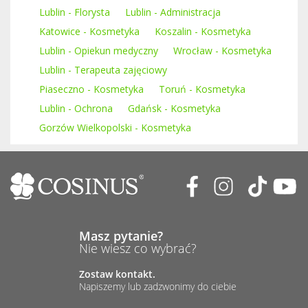
Lublin - Florysta
Lublin - Administracja
Katowice - Kosmetyka
Koszalin - Kosmetyka
Lublin - Opiekun medyczny
Wrocław - Kosmetyka
Lublin - Terapeuta zajęciowy
Piaseczno - Kosmetyka
Toruń - Kosmetyka
Lublin - Ochrona
Gdańsk - Kosmetyka
Gorzów Wielkopolski - Kosmetyka
Masz pytanie?
Nie wiesz co wybrać?
Zostaw kontakt.
Napiszemy lub zadzwonimy do ciebie