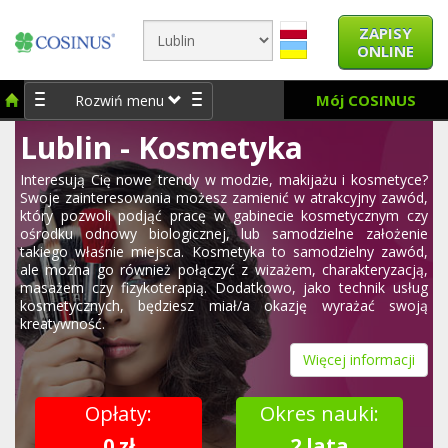
ZAPISY
ONLINE
Mój COSINUS
Rozwiń menu
Lublin - Kosmetyka
Interesują Cię nowe trendy w modzie, makijażu i kosmetyce?
Swoje zainteresowania możesz zamienić w atrakcyjny zawód,
który pozwoli podjąć pracę w gabinecie kosmetycznym czy
ośrodku odnowy biologicznej, lub samodzielne założenie
takiego właśnie miejsca. Kosmetyka to samodzielny zawód,
ale można go również połączyć z wizażem, charakteryzacją,
masażem czy fizykoterapią. Dodatkowo, jako technik usług
kosmetycznych, będziesz miał/a okazję wyrażać swoją
kreatywność.
Więcej informacji
Opłaty:
Okres nauki:
0 zł
2 lata