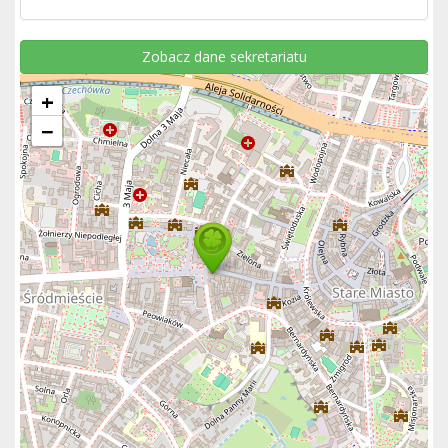
Zobacz dane sekretariatu
+
−