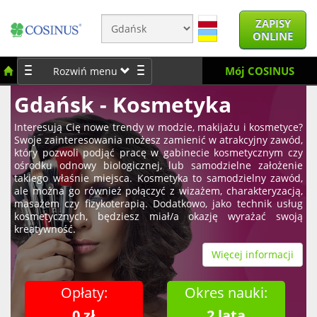
ZAPISY
ONLINE
Mój COSINUS
Rozwiń menu
Gdańsk - Kosmetyka
Interesują Cię nowe trendy w modzie, makijażu i kosmetyce?
Swoje zainteresowania możesz zamienić w atrakcyjny zawód,
który pozwoli podjąć pracę w gabinecie kosmetycznym czy
ośrodku odnowy biologicznej, lub samodzielne założenie
takiego właśnie miejsca. Kosmetyka to samodzielny zawód,
ale można go również połączyć z wizażem, charakteryzacją,
masażem czy fizykoterapią. Dodatkowo, jako technik usług
kosmetycznych, będziesz miał/a okazję wyrażać swoją
kreatywność.
Więcej informacji
Opłaty:
Okres nauki:
0 zł
2 lata