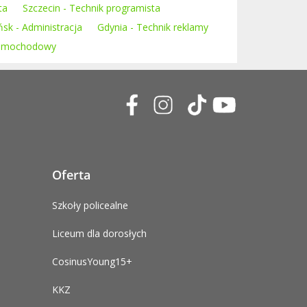
ta
Szczecin - Technik programista
sk - Administracja
Gdynia - Technik reklamy
 samochodowy
Oferta
Szkoły policealne
Liceum dla dorosłych
CosinusYoung15+
KKZ