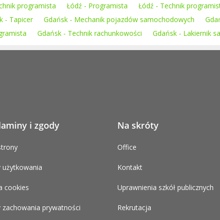
echnik programista
Łódź - Programista
Łódź - Technik programis
 - Tapicer
Gdańsk - Mechanik pojazdów samochodowych
Gdań
gramista
Gdańsk - Technik rachunkowości
Gdańsk - Lakiernik
laminy i zgody
Na skróty
trony
Office
 użytkowania
Kontakt
a cookies
Uprawnienia szkół publicznych
 zachowania prywatności
Rekrutacja