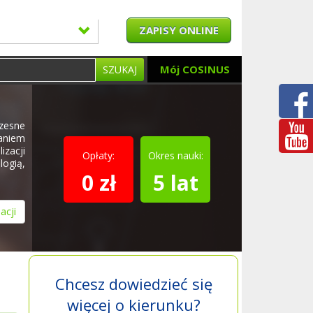
ZAPISY ONLINE
Mój COSINUS
SZUKAJ
zesne
aniem
izacji
Opłaty:
Okres nauki:
logią,
0 zł
5 lat
acji
Chcesz dowiedzieć się
więcej o kierunku?