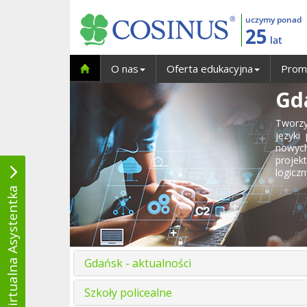
uczymy ponad
25
lat
O nas
Oferta edukacyjna
Prom
Gd
Tworzy
języki
nowych
projek
logicz
Wirtualna Asystentka
Gdańsk - aktualności
Szkoły policealne