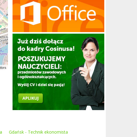
utors
ka
Gdańsk - Technik ekonomista