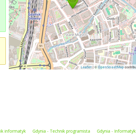
| ©
contrib
Leaflet
OpenStreetMap
ik informatyk
Gdynia - Technik programista
Gdynia - Informaty