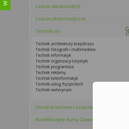
Liceum dla dorosłych
Liceum eksternistyczne
Technikum
Technik architektury krajobrazu
Technik fotografii i multimediów
Technik informatyk
Technik organizacji turystyki
Technik programista
Technik reklamy
Technik teleinformatyk
Technik usług fryzjerskich
Technik weterynarii
Szkoły branżowe I-stopnia
Kwalifikacyjne Kursy Zawodowe