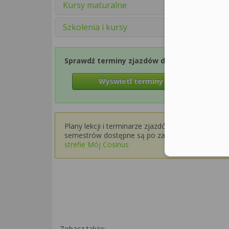
Kursy maturalne
Szkolenia i kursy
Sprawdź terminy zjazdów dla Semestru 1
Wyświetl terminy zjazdów
Plany lekcji i terminarze zjazdów dla wyższych
semestrów dostępne są po zalogowaniu w
strefie Mój Cosinus
Zobacz także: