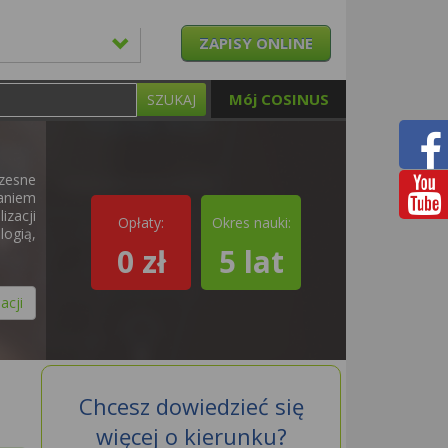
ZAPISY ONLINE
Mój COSINUS
SZUKAJ
zesne
aniem
izacji
Opłaty:
Okres nauki:
logią,
0 zł
5 lat
acji
Chcesz dowiedzieć się
więcej o kierunku?