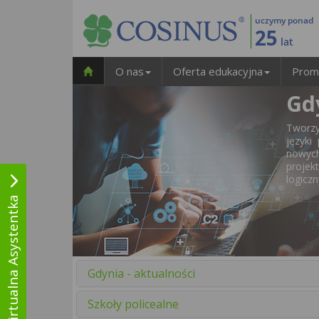
uczymy ponad
25
lat
O nas
Oferta edukacyjna
Prom
Gd
Tworzy
języki
nowych
projek
logicz
Wirtualna Asystentka
Gdynia - aktualności
Szkoły policealne