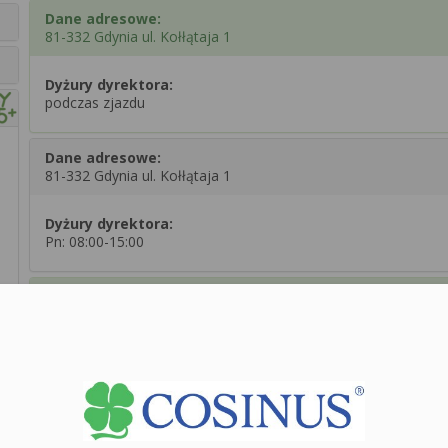
Dane adresowe:
81-332 Gdynia ul. Kołłątaja 1
Dyżury dyrektora:
podczas zjazdu
Dane adresowe:
81-332 Gdynia ul. Kołłątaja 1
Dyżury dyrektora:
Pn: 08:00-15:00
Dane adresowe:
81-332 Gdynia ul. Leszczynki 156
Dane adresowe:
81-313 Gdynia ul. Tatrzańska 35
Zobacz dane sekretariatu