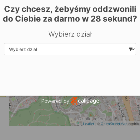
Czy chcesz, żebyśmy oddzwonili
+
do Ciebie za darmo w
28
sekund?
−
Wybierz dział
Select department
Powered by
Open link in new window
| ©
contrib
Leaflet
OpenStreetMap