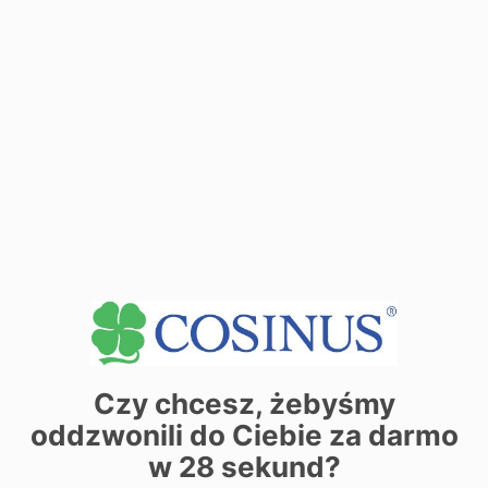
−
| ©
contributors
Leaflet
OpenStreetMap
Czy chcesz, żebyśmy
oddzwonili do Ciebie za darmo
Chcesz dowiedzieć się więcej o
w
28
sekund?
kierunku?