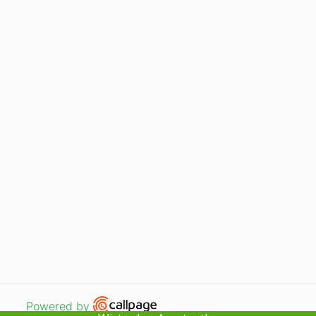
Kontakt
Uprawnienia szkół publicznych
Rekrutacja
Oferta
Szkoły policealne
Liceum dla dorosłych
CosinusYoung15+
KKZ
Copyright 2008-2026
Open link in new window
Powered by