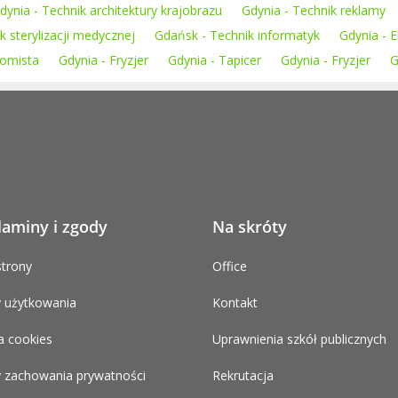
dynia - Technik architektury krajobrazu
Gdynia - Technik reklamy
k sterylizacji medycznej
Gdańsk - Technik informatyk
Gdynia - E
nomista
Gdynia - Fryzjer
Gdynia - Tapicer
Gdynia - Fryzjer
G
laminy i zgody
Na skróty
trony
Office
 użytkowania
Kontakt
a cookies
Uprawnienia szkół publicznych
 zachowania prywatności
Rekrutacja