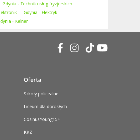
Gdynia - Technik usług fryzjerskich
lektronik
Gdynia - Elektryk
dynia - Kelner
Oferta
Szkoły policealne
Liceum dla dorosłych
CosinusYoung15+
KKZ