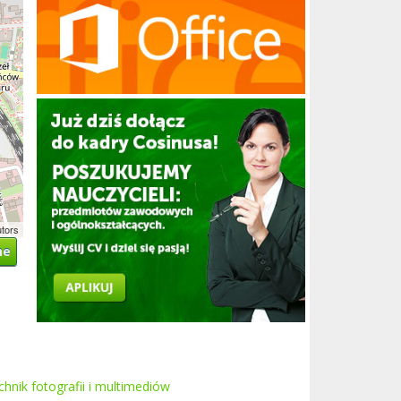
utors
ne
chnik fotografii i multimediów