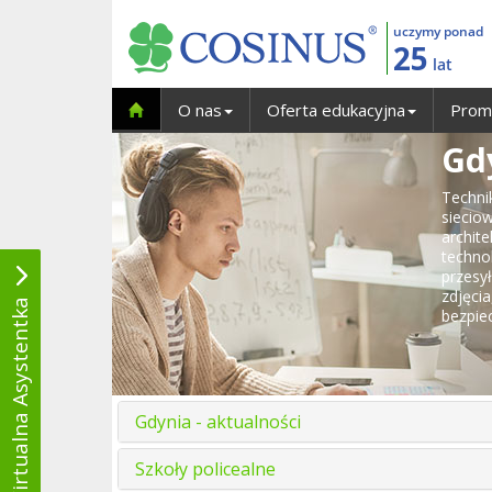
uczymy ponad
25
lat
O nas
Oferta edukacyjna
Prom
Gd
Techni
siecio
archit
techno
przesy
zdjęci
Wirtualna Asystentka
bezpie
Gdynia - aktualności
Szkoły policealne