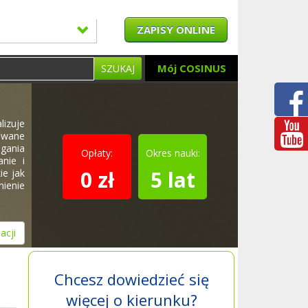
ZAPISY ONLINE
Mój COSINUS
SZUKAJ
lizuje
sowane
agania
Opłaty:
Okres nauki:
nie i
0 zł
5 lat
ie jak
nienie
acji
Chcesz dowiedzieć się
więcej o kierunku?