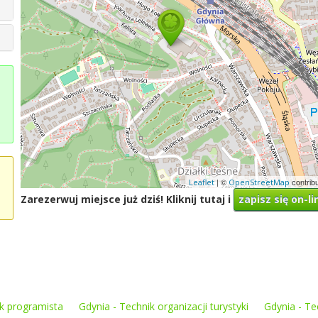
| ©
contrib
Leaflet
OpenStreetMap
Zarezerwuj miejsce już dziś! Kliknij tutaj i
zapisz się on-li
ik programista
Gdynia - Technik organizacji turystyki
Gdynia - Te