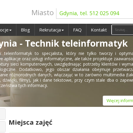
Miasto
Gdynia, tel. 512 025 094
ocje
Blog
Rekrutacja
FAQ
Kontakt
ynia - Technik teleinformatyk
k teleinformatyk to specjalista, który nie tylko tworzy i optyma
we aplikacje oraz usługi informatyczne, ale także projektuje zaawan
ektury sieci komputerowych, uwzględniając potrzeby klientów i wym
logiczne. Dodatkowo, jego obszar działania obejmuje przetwarza
łanie różnorodnych danych, włączając w to zarówno multimedia (tak
a, dźwięki, filmy), jak i dane tekstowe, przy czym stale dba o zapew
czeństwa tych informacji.
Więcej inform
Miejsca zajęć