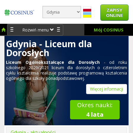
ZAPISY
ONLINE
Mój COSINUS
Rozwiń menu
Gdynia - Liceum dla
Dorosłych
Liceum Ogólnokształcące dla Dorosłych
- od roku
szkolnego 2020/2021 liceum dla dorosłych
o czteroletnim
cyklu kształcenia realizuje podstawę programową kształcenia
ogólnego dla szkoły ponadpodstawowej.
Więcej informacji
Okres nauki:
4 lata
Gdynia - aktualności