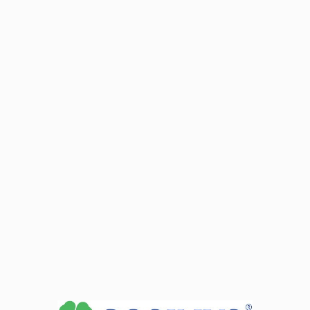
Dane adresowe:
81-332 Gdynia ul. Kołłątaja 1
Dyżury dyrektora:
Śr: 09:00-17:00
Dane adresowe:
81-332 Gdynia ul. Leszczynki 156
Dane adresowe:
81-313 Gdynia ul. Tatrzańska 35
Zobacz dane sekretariatu
+
−