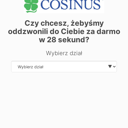
Czy chcesz, żebyśmy
oddzwonili do Ciebie za darmo
w
28
sekund?
Wybierz dział
Select department
| ©
contributors
Leaflet
OpenStreetMap
Chcesz dowiedzieć się więcej o
kierunku?
Zostaw swoje dane, oddzwonimy i odpowiemy na Twoje
pytania.