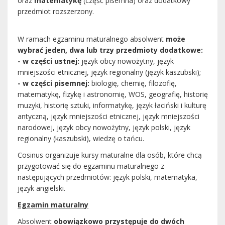
oraz
matematykę
(część pisemna) oraz dodatkowy
przedmiot rozszerzony.
W ramach egzaminu maturalnego absolwent
może
wybrać jeden, dwa lub trzy przedmioty dodatkowe:
- w części ustnej:
język obcy nowożytny, język
mniejszości etnicznej, język regionalny (język kaszubski);
- w części pisemnej:
biologię, chemię, filozofię,
matematykę, fizykę i astronomię, WOS, geografię, historię
muzyki, historię sztuki, informatykę, język łaciński i kulturę
antyczną, język mniejszości etnicznej, język mniejszości
narodowej, język obcy nowożytny, język polski, język
regionalny (kaszubski), wiedzę o tańcu.
Cosinus organizuje kursy maturalne dla osób, które chcą
przygotować się do egzaminu maturalnego z
następujących przedmiotów: język polski, matematyka,
język angielski.
Egzamin maturalny
Absolwent
obowiązkowo przystępuje
do dwóch