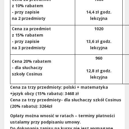
z 10% rabatem
- przy zapisie
14,4 zł godz.
na 2 przedmioty
lekcyjna
Cena za przedmiot
1020
z 15% rabatem
- przy zapisie
13,6 zł godz.
na 3 przedmioty
lekcyjna
960
Cena 20% rabatem
- dla słuchaczy
12,8 zł godz.
szkoły Cosinus
lekcyjna
Cena za trzy przedmioty: polski + matematyka
+język obcy (15% rabatu): 3468 zł
Cena za trzy przedmioty- dla słuchaczy szkół Cosinus
(20% rabatu): 3264zł
Opłaty można wnosić w ratach – terminy płatności
ustalamy przy podpisaniu umowy.
Do dokonania zapisu na kursy nie jest wymagane