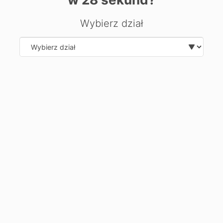
Jakie umiejętności, cechy psychologiczne lub
Wybierz dział
uzdolnienia są przydatne w zawodzie?
Sumienność, dokładność, odpowiedzialność za
Select department
podejmowane decyzje, refleks, zdolność logicznego
myślenia, dobra koordynacja wzrokowo-ruchowa, brak lęku
wysokości i umiejętność odczytywania rysunków
technicznych.
Jakie masz perspektywy zatrudnienia?
Pracę znajdziesz m.in. w firmach remontowo-budowlanych,
przedsiębiorstwach wodociągowych i ciepłowniczych,
firmach zarządzających nieruchomościami. Możliwość
prowadzenia własnej działalności gospodarczej.
Dodatkowe kwalifikacje umożliwiające uzyskanie
nowego zawodu