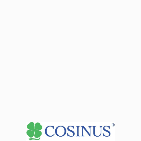
Bezpieczeństwo i higiena pracy
Podejmowanie i prowadzenie działalności gospodarczej
Realizacja procesów magazynowych
Obsługa magazynów przedprodukcyjnych
Obsługa magazynów dystrybucji
Kompetencje społeczne i personalne
Język obcy zawodowy
Jakie zdobywasz kwalifikacje?
SPL.01
.Obsługa magazynów
Jakie umiejętności, cechy psychologiczne lub
uzdolnienia są przydatne w zawodzie ?
Magazynier-logistyk powinien cechować się zdolnościami
analitycznymi (planowanie działań oraz przewidywania ich
skutków) oraz umiejętnością zarządzania czasem i radzenia
sobie ze stresem. Ważne jest, aby magazynier-logistyk był
otwarty na zmiany, kreatywny, a jednocześnie przestrzegał