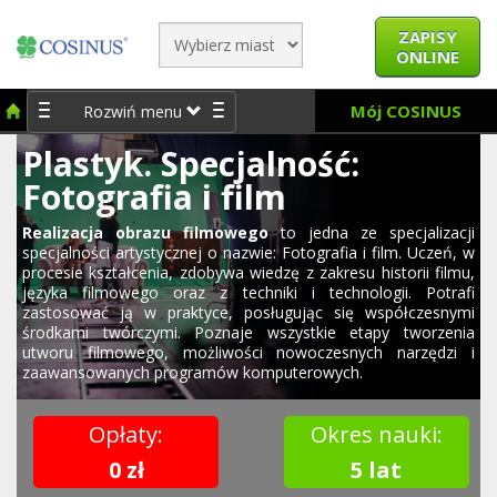
ZAPISY
ONLINE
Mój COSINUS
Rozwiń menu
Plastyk. Specjalność:
Fotografia i film
Realizacja obrazu filmowego
to jedna ze specjalizacji
specjalności artystycznej o nazwie: Fotografia i film. Uczeń, w
procesie kształcenia, zdobywa wiedzę z zakresu historii filmu,
języka filmowego oraz z techniki i technologii. Potrafi
zastosować ją w praktyce, posługując się współczesnymi
środkami twórczymi. Poznaje wszystkie etapy tworzenia
utworu filmowego, możliwości nowoczesnych narzędzi i
zaawansowanych programów komputerowych.
Opłaty:
Okres nauki:
0 zł
5 lat