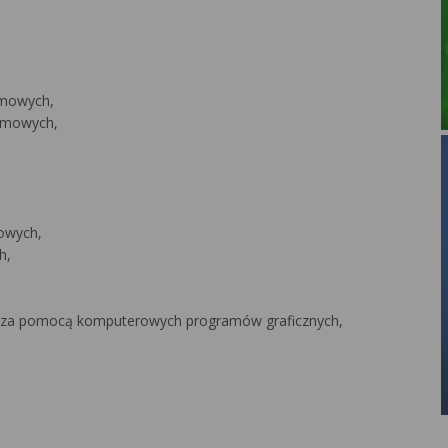
amowych,
lamowych,
owych,
h,
h za pomocą komputerowych programów graficznych,