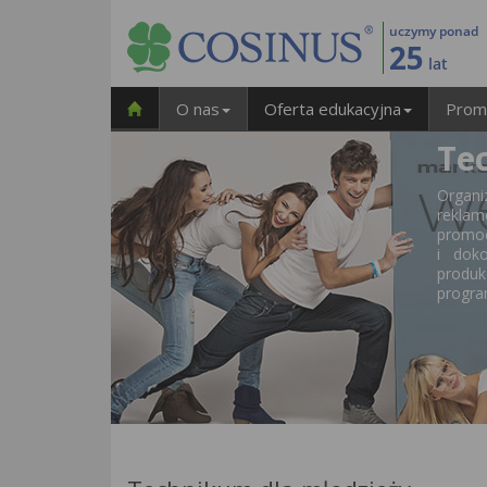
uczymy ponad
25
lat
O nas
Oferta edukacyjna
Prom
Te
Organi
reklam
promoc
i dok
produk
progra