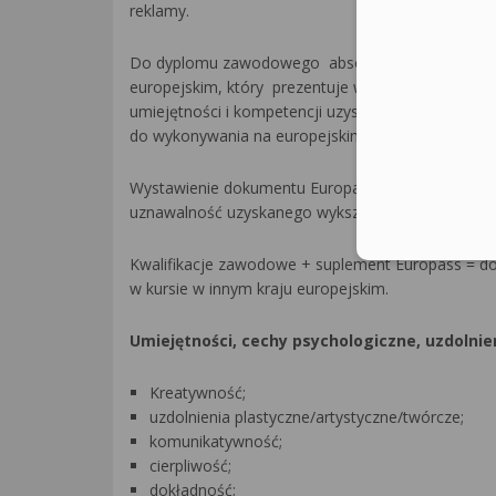
reklamy.
Do dyplomu zawodowego absolwent otrzymuje 
europejskim, który prezentuje w sposób jednolity 
umiejętności i kompetencji uzyskanych przez po
do wykonywania na europejskim rynku pracy.
Wystawienie dokumentu Europass w wersji dwujęzyc
uznawalność uzyskanego wykształcenia we wszystki
Kwalifikacje zawodowe + suplement Europass = dos
w kursie w innym kraju europejskim.
Umiejętności, cechy psychologiczne, uzdolni
Kreatywność;
uzdolnienia plastyczne/artystyczne/twórcze;
komunikatywność;
cierpliwość;
dokładność;