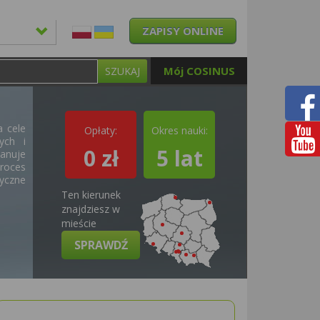
ZAPISY ONLINE
Mój COSINUS
SZUKAJ
a cele
Opłaty:
Okres nauki:
ych i
0 zł
5 lat
lanuje
roces
yczne
Ten kierunek
znajdziesz w
mieście
SPRAWDŹ