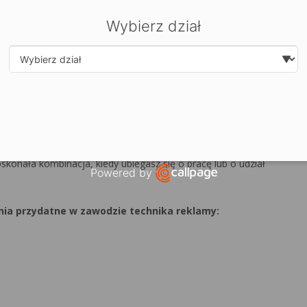
Wybierz dział
suplement
EUROPASS
– jest to dokument o standardzie
dla wszystkich krajów europejskich szczegółowy opis wiedzy,
siadacza dyplomu wraz ze wskazaniem zawodów dostępnych
Select department
zne (polskiej i angielskiej) zagwarantuje ich posiadaczom
ch krajach należących do Unii Europejskiej.
konała kombinacja, kiedy ubiegasz się o pracę lub o udział
Powered by
Open link in new window
enia przydatne w zawodzie technika reklamy: