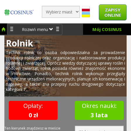
ZAPISY
ONLINE
Mój COSINUS
Rozwiń menu
Rolnik
Technik rolnik to osoba odpowiedzialna za prowadzenie
produkcji rolniczej oraz organizację i nadzorowanie produkcji
roślinnej i zwierzęcej. Oprócz wiedzy dotyczącej uprawy roślin i
hodowli zwierząt, rolnik posiada również znajomość ekonomii
w rolnictwie. Ponadto, technik rolnik wykonuje przeglądy
techniczne urządzeń melioracyjnych, planuje ich konserwację i
naprawy, a także zna przepisy ruchu drogowego dotyczące
kategorii T.
Opłaty:
Okres nauki:
0 zł
3 lata
Ten kierunek znajdziesz w mieście