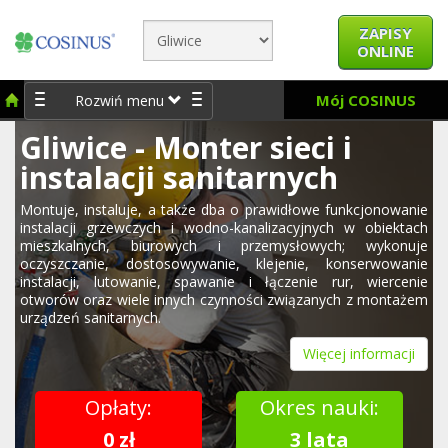
ZAPISY
ONLINE
Mój COSINUS
Rozwiń menu
Gliwice - Monter sieci i
instalacji sanitarnych
Montuje, instaluje, a także dba o prawidłowe funkcjonowanie
instalacji grzewczych i wodno-kanalizacyjnych w obiektach
mieszkalnych, biurowych i przemysłowych; wykonuje
oczyszczanie, dostosowywanie, klejenie, konserwowanie
instalacji, lutowanie, spawanie i łączenie rur, wiercenie
otworów oraz wiele innych czynności związanych z montażem
urządzeń sanitarnych.
Więcej informacji
Opłaty:
Okres nauki:
0 zł
3 lata