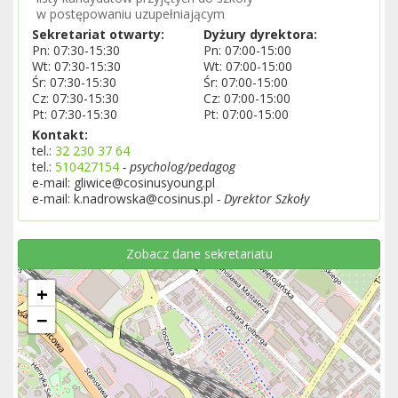
w postępowaniu uzupełniającym
Sekretariat otwarty:
Dyżury dyrektora:
Pn: 07:30-15:30
Pn: 07:00-15:00
Wt: 07:30-15:30
Wt: 07:00-15:00
Śr: 07:30-15:30
Śr: 07:00-15:00
Cz: 07:30-15:30
Cz: 07:00-15:00
Pt: 07:30-15:30
Pt: 07:00-15:00
Kontakt:
tel.:
32 230 37 64
tel.:
510427154
- psycholog/pedagog
e-mail: gliwice@cosinusyoung.pl
e-mail: k.nadrowska@cosinus.pl
- Dyrektor Szkoły
Zobacz dane sekretariatu
+
−