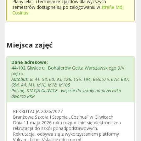
Plany lekcji i terminarze zjazdów dla wyższych
semestrów dostępne są po zalogowaniu w
strefie Mój
Cosinus
Miejsca zajęć
Dane adresowe:
44-102 Gliwice ul. Bohaterów Getta Warszawskiego 9/V
piętro
Autobus: 8, 41, 58, 60, 93, 126, 156, 194, 669,676, 678, 687,
694, A4, M1, M16, M18, M105
Pociąg: STACJA GLIWICE - wejście do szkoły na przeciwko
dworca PKP
REKRUTACJA 2026/2027
Branżowa Szkoła I Stopnia „Cosinus” w Gliwicach
Dnia 11 maja 2026 roku rozpocznie się elektroniczna
rekrutacja do szkół ponadpodstawowych.
Rekrutacja, odbywa się z wykorzystaniem platformy
Vulcan - https://slaskie.edu.com.pl