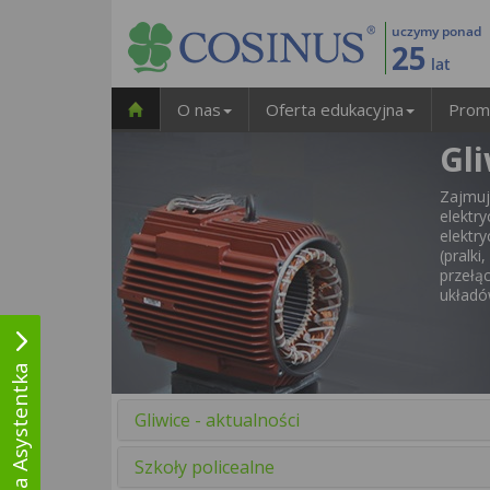
uczymy ponad
25
lat
O nas
Oferta edukacyjna
Prom
Gli
Zajmu
elekt
elektr
(pral
przełą
układó
Wirtualna Asystentka
Gliwice - aktualności
Szkoły policealne