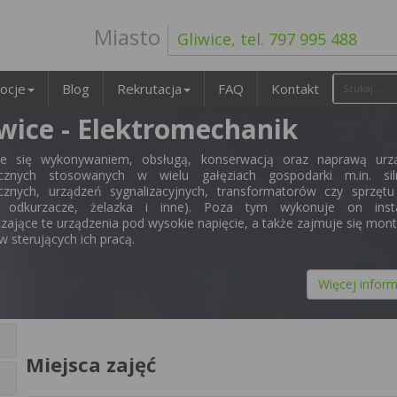
Miasto
Gliwice, tel. 797 995 488
ocje
Blog
Rekrutacja
FAQ
Kontakt
wice - Elektromechanik
je się wykonywaniem, obsługą, konserwacją oraz naprawą urz
rycznych stosowanych w wielu gałęziach gospodarki m.in. sil
ycznych, urządzeń sygnalizacyjnych, transformatorów czy sprzęt
ki, odkurzacze, żelazka i inne). Poza tym wykonuje on insta
czające te urządzenia pod wysokie napięcie, a także zajmuje się mo
w sterujących ich pracą.
Więcej inform
Miejsca zajęć