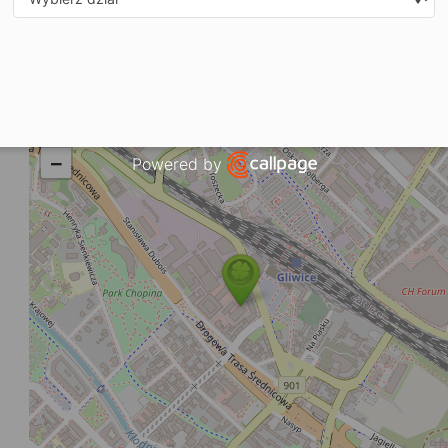
e-mail: gliwice@cosinusyoung.pl
e-mail: k.nadrowska@cosinus.pl
- Dyrektor Szkoły
Select department
Zobacz dane sekretariatu
+
−
Powered by
Open link in new window