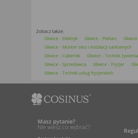
Zobacz także:
Gliwice - Elektryk
Gliwice - Piekarz
Gliwice
Gliwice - Monter sieci i instalacji sanitarnych
Gliwice - Cukiernik
Gliwice - Technik żywieni
Gliwice - Sprzedawca
Gliwice - Fryzjer
Gli
Gliwice - Technik usług fryzjerskich
Masz pytanie?
Nie wiesz co wybrać?
Regu