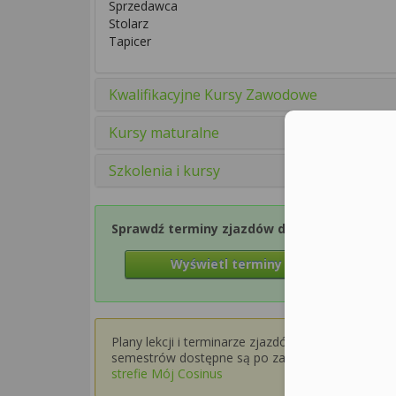
Sprzedawca
Stolarz
Tapicer
Kwalifikacyjne Kursy Zawodowe
Kursy maturalne
Szkolenia i kursy
Sprawdź terminy zjazdów dla Semestru 1
Wyświetl terminy zjazdów
Plany lekcji i terminarze zjazdów dla wyższych
semestrów dostępne są po zalogowaniu w
strefie Mój Cosinus