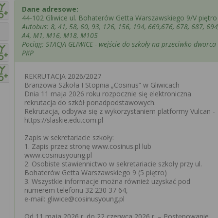
Dane adresowe:
44-102 Gliwice ul. Bohaterów Getta Warszawskiego 9/V piętro
Autobus: 8, 41, 58, 60, 93, 126, 156, 194, 669,676, 678, 687, 694
A4, M1, M16, M18, M105
Pociąg: STACJA GLIWICE - wejście do szkoły na przeciwko dworca
PKP
REKRUTACJA 2026/2027
Branżowa Szkoła I Stopnia „Cosinus” w Gliwicach
Dnia 11 maja 2026 roku rozpocznie się elektroniczna
rekrutacja do szkół ponadpodstawowych.
Rekrutacja, odbywa się z wykorzystaniem platformy Vulcan -
https://slaskie.edu.com.pl
Zapis w sekretariacie szkoły:
1. Zapis przez stronę www.cosinus.pl lub
www.cosinusyoung.pl
2. Osobiste stawiennictwo w sekretariacie szkoły przy ul.
Bohaterów Getta Warszawskiego 9 (5 piętro)
3. Wszystkie informacje można również uzyskać pod
numerem telefonu 32 230 37 64,
e-mail: gliwice@cosinusyoung.pl
Od 11 maja 2026 r. do 22 czerwca 2026 r. – Postępowanie