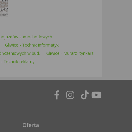
utors
k pojazdów samochodowych
Gliwice - Technik informatyk
kończeniowych w bud.
Gliwice - Murarz- tynkarz
 - Technik reklamy
Oferta