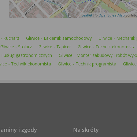
| ©
contrib
Leaflet
OpenStreetMap
 - Kucharz
Gliwice - Lakiernik samochodowy
Gliwice - Mechani
Gliwice - Stolarz
Gliwice - Tapicer
Gliwice - Technik ekonomista
a i usług gastronomicznych
Gliwice - Monter zabudowy i robót wy
wice - Technik ekonomista
Gliwice - Technik programista
Gliwice
laminy i zgody
Na skróty