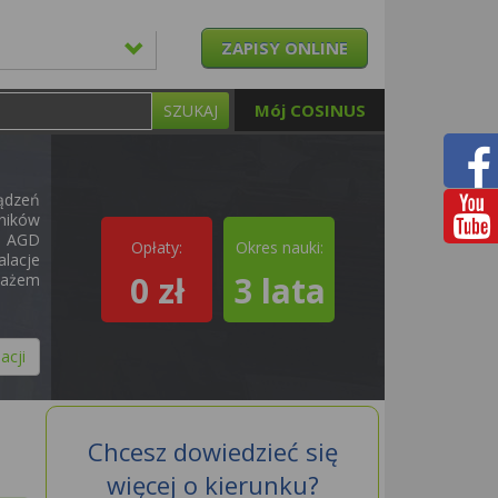
ZAPISY ONLINE
Mój COSINUS
SZUKAJ
ądzeń
ników
u AGD
Opłaty:
Okres nauki:
lacje
0 zł
3 lata
ntażem
acji
Chcesz dowiedzieć się
więcej o kierunku?