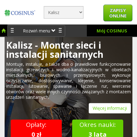
ZAPISY
ONLINE
Mój COSINUS
Rozwiń menu
Kalisz - Monter sieci i
instalacji sanitarnych
Montuje, instaluje, a także dba o prawidłowe funkcjonowanie
instalacji grzewczych i wodno-kanalizacyjnych w obiektach
mieszkalnych, biurowych i przemysłowych; wykonuje
oczyszczanie, dostosowywanie, klejenie, konserwowanie
instalacji, lutowanie, spawanie i łączenie rur, wiercenie
otworów oraz wiele innych czynności związanych z montażem
urządzeń sanitarnych.
Więcej informacji
Opłaty:
Okres nauki:
0 zł
3 lata