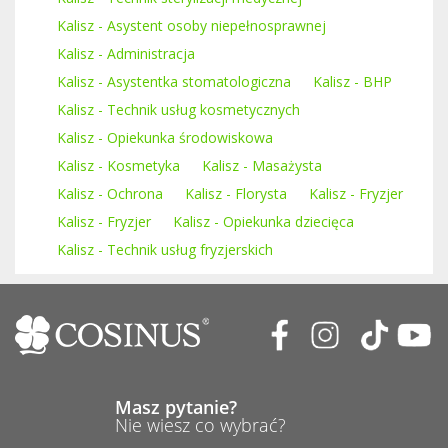
Kalisz - Asystent osoby niepełnosprawnej
Kalisz - Administracja
Kalisz - Asystentka stomatologiczna
Kalisz - BHP
Kalisz - Technik usług kosmetycznych
Kalisz - Opiekunka środowiskowa
Kalisz - Kosmetyka
Kalisz - Masażysta
Kalisz - Ochrona
Kalisz - Florysta
Kalisz - Fryzjer
Kalisz - Fryzjer
Kalisz - Opiekunka dziecięca
Kalisz - Technik usług fryzjerskich
Masz pytanie?
Nie wiesz co wybrać?