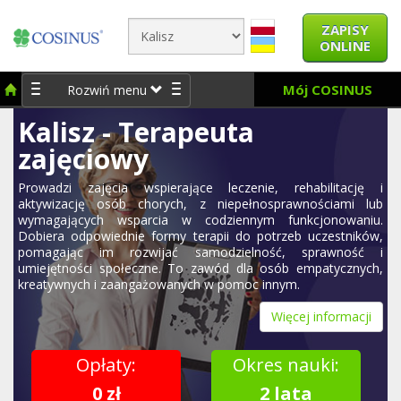
ZAPISY
ONLINE
Mój COSINUS
Rozwiń menu
Kalisz - Terapeuta
zajęciowy
Prowadzi zajęcia wspierające leczenie, rehabilitację i
aktywizację osób chorych, z niepełnosprawnościami lub
wymagających wsparcia w codziennym funkcjonowaniu.
Dobiera odpowiednie formy terapii do potrzeb uczestników,
pomagając im rozwijać samodzielność, sprawność i
umiejętności społeczne. To zawód dla osób empatycznych,
kreatywnych i zaangażowanych w pomoc innym.
Więcej informacji
Opłaty:
Okres nauki:
0 zł
2 lata