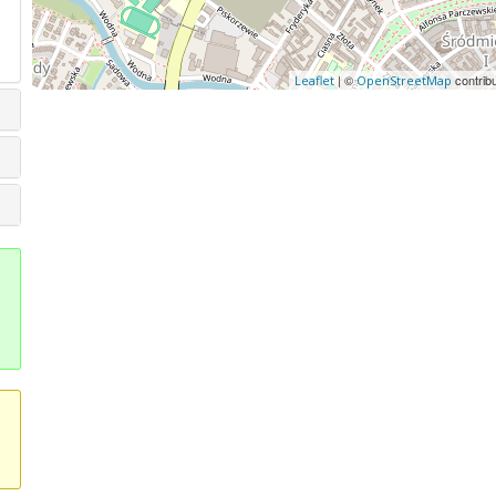
| ©
contrib
Leaflet
OpenStreetMap