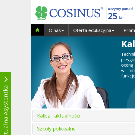
uczymy ponad
25
lat
O nas
Oferta edukacyjna
Prom
Kal
Techn
przygo
oceną 
w fir
funkcj
Wirtualna Asystentka
Kalisz - aktualności
Szkoły policealne