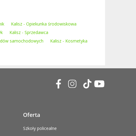
nik
Kalisz - Opiekunka środowiskowa
yk
Kalisz - Sprzedawca
jazdów samochodowych
Kalisz - Kosmetyka
Oferta
Szkoły policealne