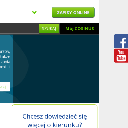
ZAPISY ONLINE
Mój COSINUS
SZUKAJ
rstw,
 także
dzania
ami i
acji
Chcesz dowiedzieć się
więcej o kierunku?