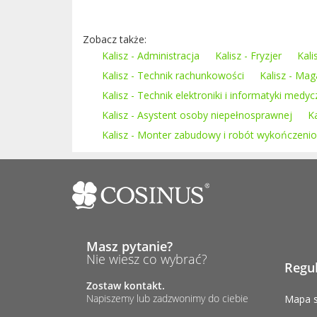
Zobacz także:
Kalisz - Administracja
Kalisz - Fryzjer
Kali
Kalisz - Technik rachunkowości
Kalisz - Mag
Kalisz - Technik elektroniki i informatyki medyc
Kalisz - Asystent osoby niepełnosprawnej
K
Kalisz - Monter zabudowy i robót wykończeni
Masz pytanie?
Nie wiesz co wybrać?
Regu
Zostaw kontakt.
Napiszemy lub zadzwonimy do ciebie
Mapa s