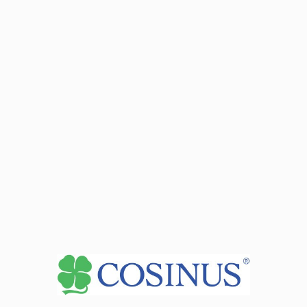
17
Zobacz dane sekretariatu
+
−