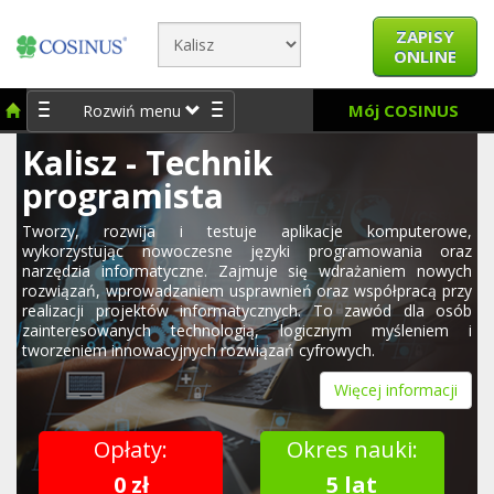
ZAPISY
ONLINE
Mój COSINUS
Rozwiń menu
Kalisz - Technik
programista
Tworzy, rozwija i testuje aplikacje komputerowe,
wykorzystując nowoczesne języki programowania oraz
narzędzia informatyczne. Zajmuje się wdrażaniem nowych
rozwiązań, wprowadzaniem usprawnień oraz współpracą przy
realizacji projektów informatycznych. To zawód dla osób
zainteresowanych technologią, logicznym myśleniem i
tworzeniem innowacyjnych rozwiązań cyfrowych.
Więcej informacji
Opłaty:
Okres nauki:
0 zł
5 lat