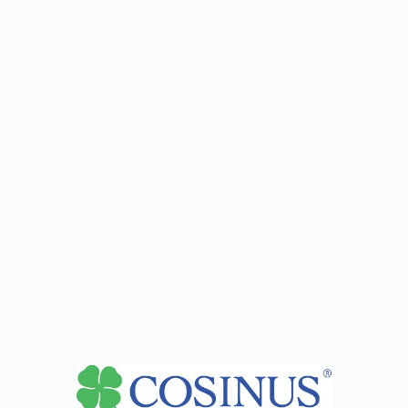
Dane adresowe:
62-800 Kalisz ul. Majkowska 11
Autobus: 1, 1A, 1B, 2, 3A, 3B, 3C, 3D, 4, 6, 12, 12A, 12K, 16,
17
Zobacz dane sekretariatu
+
−