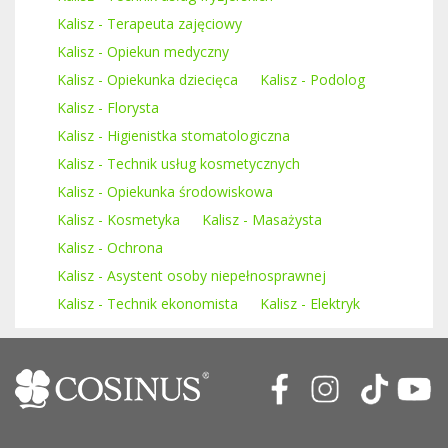
Kalisz - Terapeuta zajęciowy
Kalisz - Opiekun medyczny
Kalisz - Opiekunka dziecięca
Kalisz - Podolog
Kalisz - Florysta
Kalisz - Higienistka stomatologiczna
Kalisz - Technik usług kosmetycznych
Kalisz - Opiekunka środowiskowa
Kalisz - Kosmetyka
Kalisz - Masażysta
Kalisz - Ochrona
Kalisz - Asystent osoby niepełnosprawnej
Kalisz - Technik ekonomista
Kalisz - Elektryk