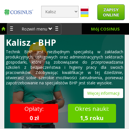
ZAPISY
ONLINE
Mój COSINUS
Rozwiń menu
Kalisz - BHP
Technik BHP jest niezbędnym specjalistą w zakładach
produkcyjnych, usługowych oraz administracyjnych sektorach
gospodarki, które są zobowiązane do przeprowadzania
szkoleń z bezpieczeństwa i higieny pracy dla swoich
pracowników. Zdobywając kwalifikacje w tej dziedzinie,
otwierasz sobie szerokie możliwości zatrudnienia, ponieważ
zapotrzebowanie na specjalistów BHP jest stale wysokie.
Więcej informacji
Opłaty:
Okres nauki:
0 zł
1,5 roku