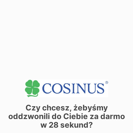
| ©
contributors
Leaflet
OpenStreetMap
Chcesz dowiedzieć się więcej o
Czy chcesz, żebyśmy
kierunku?
oddzwonili do Ciebie za darmo
w
28
sekund?
Zostaw swoje dane, oddzwonimy i odpowiemy na Twoje
pytania.