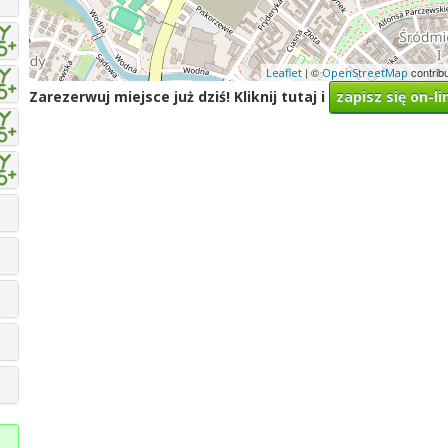
| ©
contrib
Leaflet
OpenStreetMap
Zarezerwuj miejsce już dziś! Kliknij tutaj i
zapisz się on-li