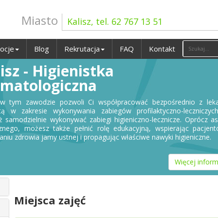
Miasto
Kalisz, tel. 62 767 13 51
ocje
Blog
Rekrutacja
FAQ
Kontakt
isz - Higienistka
omatologiczna
 w tym zawodzie pozwoli Ci współpracować bezpośrednio z lek
tą w zakresie wykonywania zabiegów profilaktyczno-leczniczych
ż samodzielnie wykonywać zabiegi higieniczno-lecznicze. Oprócz a
nego, możesz także pełnić rolę edukacyjną, wspierając pacjen
aniu zdrowia jamy ustnej i propagując właściwe nawyki higieniczne.
Więcej inform
Miejsca zajęć