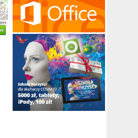
utors
ne