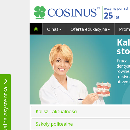
uczymy ponad
25
lat
O nas
Oferta edukacyjna
Prom
Kal
st
Praca
dentys
równie
medycz
utrzym
Wirtualna Asystentka
Kalisz - aktualności
Szkoły policealne