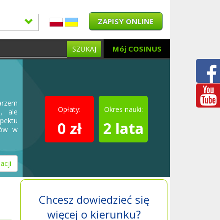
ZAPISY ONLINE
Mój COSINUS
SZUKAJ
arzem
Opłaty:
Okres nauki:
, ale
spektu
0 zł
2 lata
tów w
acji
Chcesz dowiedzieć się
więcej o kierunku?