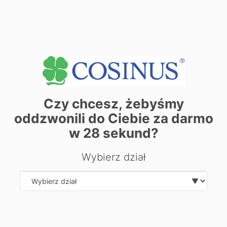
Skierniewice - Kursy maturalne
Olsztyn - Kursy maturalne
Zielona Góra - Kursy maturalne
Białystok - Kursy maturalne
Bydgoszcz - Kursy maturalne
Piła - Kursy maturalne
Słupsk - Kursy maturalne
Nowy Sącz - Kursy maturalne
Czy chcesz, żebyśmy
oddzwonili do Ciebie za darmo
w
28
sekund?
Wybierz dział
Masz pytanie?
Nie wiesz co wybrać?
Select department
Zostaw kontakt.
Napiszemy lub zadzwonimy do ciebie