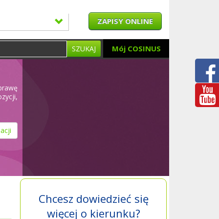
ZAPISY ONLINE
Mój COSINUS
SZUKAJ
oprawę
ycji,
acji
Chcesz dowiedzieć się
więcej o kierunku?