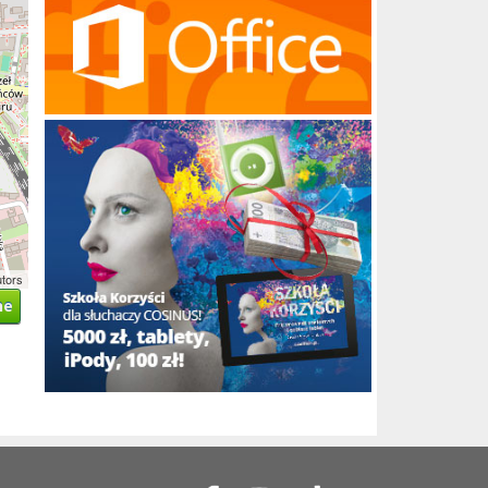
utors
ne