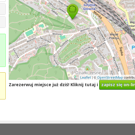
| ©
contrib
Leaflet
OpenStreetMap
Zarezerwuj miejsce już dziś! Kliknij tutaj i
zapisz się on-li