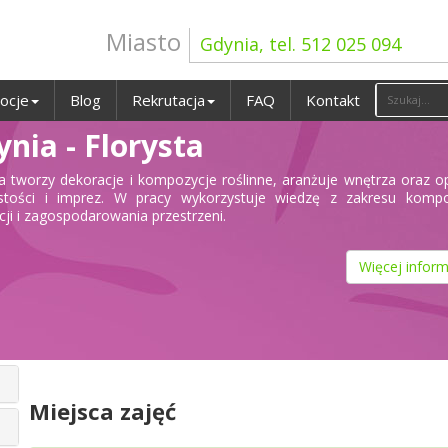
Miasto
Gdynia, tel. 512 025 094
ocje
Blog
Rekrutacja
FAQ
Kontakt
nia - Florysta
ta tworzy dekoracje i kompozycje roślinne, aranżuje wnętrza oraz 
stości i imprez. W pracy wykorzystuje wiedzę z zakresu kompoz
cji i zagospodarowania przestrzeni.
Więcej inform
Miejsca zajęć