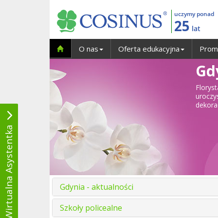
uczymy ponad
25
lat
O nas
Oferta edukacyjna
Prom
Gdy
Florys
uroczy
dekora
Wirtualna Asystentka
Gdynia - aktualności
Szkoły policealne