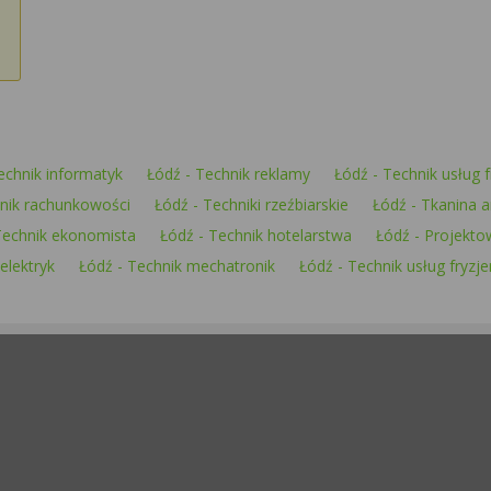
echnik informatyk
Łódź - Technik reklamy
Łódź - Technik usług f
hnik rachunkowości
Łódź - Techniki rzeźbiarskie
Łódź - Tkanina a
Technik ekonomista
Łódź - Technik hotelarstwa
Łódź - Projekto
elektryk
Łódź - Technik mechatronik
Łódź - Technik usług fryzje