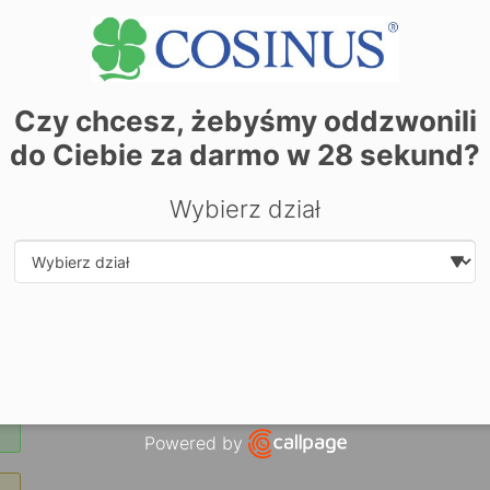
| ©
contrib
Leaflet
OpenStreetMap
Czy chcesz, żebyśmy oddzwonili
do Ciebie za darmo w
28
sekund?
Wybierz dział
Select department
Powered by
Open link in new window