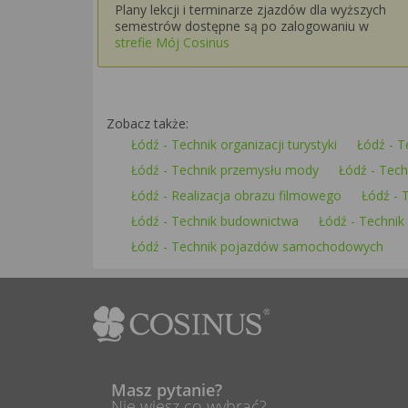
Plany lekcji i terminarze zjazdów dla wyższych
semestrów dostępne są po zalogowaniu w
strefie Mój Cosinus
Zobacz także:
Łódź - Technik organizacji turystyki
Łódź - T
Łódź - Technik przemysłu mody
Łódź - Tec
Łódź - Realizacja obrazu filmowego
Łódź - 
Łódź - Technik budownictwa
Łódź - Technik 
Łódź - Technik pojazdów samochodowych
Masz pytanie?
Nie wiesz co wybrać?