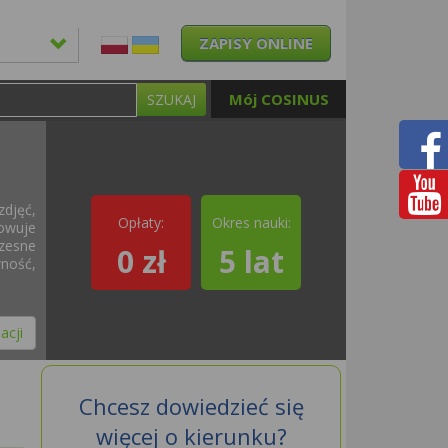
ZAPISY ONLINE
Mój COSINUS
SZUKAJ
zdjęć,
Opłaty:
Okres nauki:
owuje
zesne
0 zł
5 lat
ność,
acji
Chcesz dowiedzieć się
więcej o kierunku?