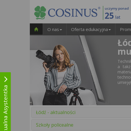
uczymy ponad
25
lat
O nas
Oferta edukacyjna
Prom
Łód
mu
Techni
a takż
materi
techn
umiejęt
Wirtualna Asystentka
Łódź - aktualności
Szkoły policealne