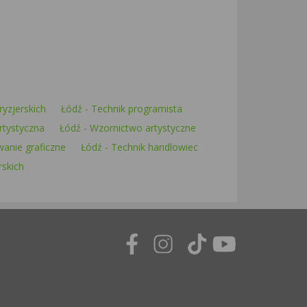
ryzjerskich
Łódź - Technik programista
rtystyczna
Łódź - Wzornictwo artystyczne
wanie graficzne
Łódź - Technik handlowiec
rskich