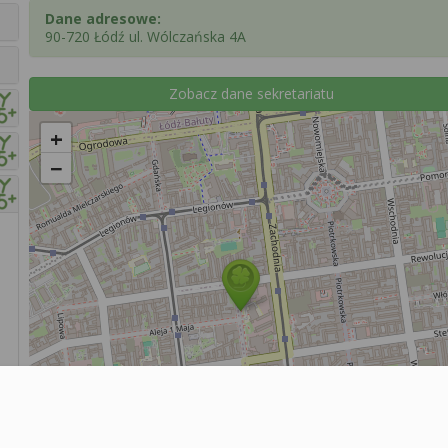
Dane adresowe:
90-720 Łódź ul. Wólczańska 4A
Zobacz dane sekretariatu
+
−