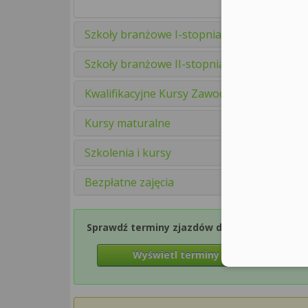
Szkoły branżowe I-stopnia
Szkoły branżowe II-stopnia
Kwalifikacyjne Kursy Zawodowe
Kursy maturalne
Szkolenia i kursy
Bezpłatne zajęcia
Sprawdź terminy zjazdów dla Semestru 1
Wyświetl terminy zjazdów