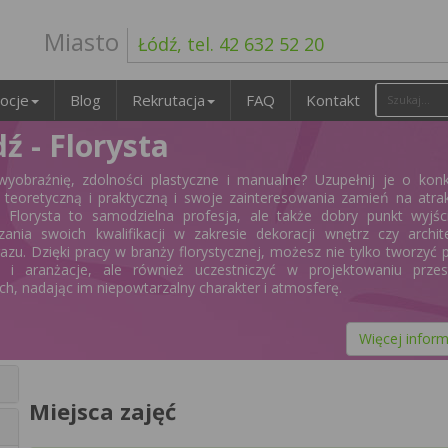
Miasto
Łódź, tel. 42 632 52 20
ocje
Blog
Rekrutacja
FAQ
Kontakt
ź - Florysta
yobraźnię, zdolności plastyczne i manualne? Uzupełnij je o kon
 teoretyczną i praktyczną i swoje zainteresowania zamień na atra
 Florysta to samodzielna profesja, ale także dobry punkt wyjśc
zania swoich kwalifikacji w zakresie dekoracji wnętrz czy archit
razu. Dzięki pracy w branży florystycznej, możesz nie tylko tworzyć 
y i aranżacje, ale również uczestniczyć w projektowaniu przest
ych, nadając im niepowtarzalny charakter i atmosferę.
Więcej inform
Miejsca zajęć