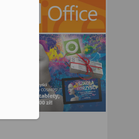
utors
ne