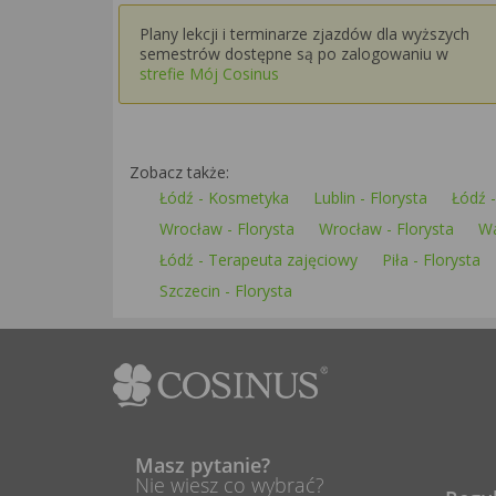
Plany lekcji i terminarze zjazdów dla wyższych
semestrów dostępne są po zalogowaniu w
strefie Mój Cosinus
Zobacz także:
Łódź - Kosmetyka
Lublin - Florysta
Łódź -
Wrocław - Florysta
Wrocław - Florysta
Wa
Łódź - Terapeuta zajęciowy
Piła - Florysta
Szczecin - Florysta
Masz pytanie?
Nie wiesz co wybrać?