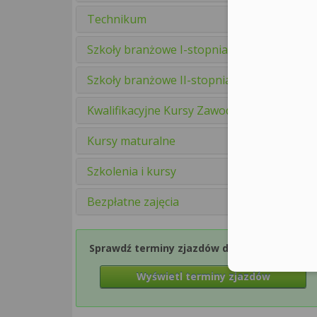
Technikum
Szkoły branżowe I-stopnia
Szkoły branżowe II-stopnia
Kwalifikacyjne Kursy Zawodowe
Kursy maturalne
Szkolenia i kursy
Bezpłatne zajęcia
Sprawdź terminy zjazdów dla Semestru 1
Wyświetl terminy zjazdów