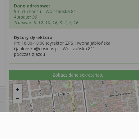
Dane adresowe:
90-515 Łódź ul. Wólczańska 81
Autobus: 99
Tramwaj: 6, 12, 10, 16, 3, 2, 7, 16
Dyżury dyrektora:
Pn: 16:00-18:00 (dyrektor ZPS I Iwona Jabłońska
i.jablonska@cosinus.pl - Wólczańska 81)
podczas zjazdu
Zobacz dane sekretariatu
+
−