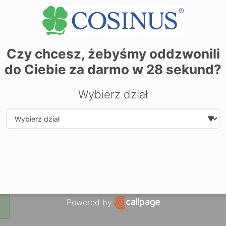
Czy chcesz, żebyśmy oddzwonili
do Ciebie za darmo w
28
sekund?
Wybierz dział
| ©
contrib
Leaflet
OpenStreetMap
Zarezerwuj miejsce już dziś! Kliknij tutaj i
zapisz się on-li
Select department
Powered by
Open link in new window