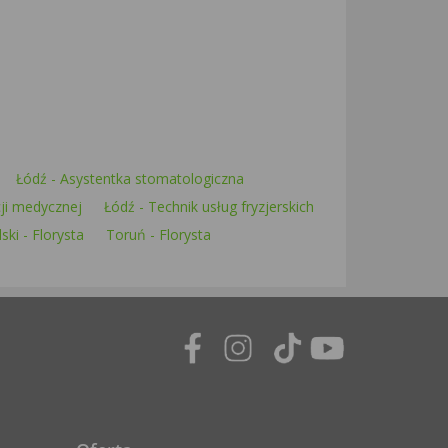
Łódź - Asystentka stomatologiczna
cji medycznej
Łódź - Technik usług fryzjerskich
ki - Florysta
Toruń - Florysta