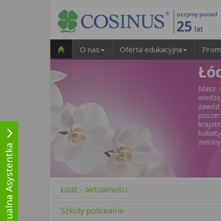
uczymy ponad
25
lat
O nas
Oferta edukacyjna
Prom
Łód
Masz w
wiedzę
zawód.
poszer
krajob
bukiet
zielon
Wirtualna Asystentka
Łódź - aktualności
Szkoły policealne