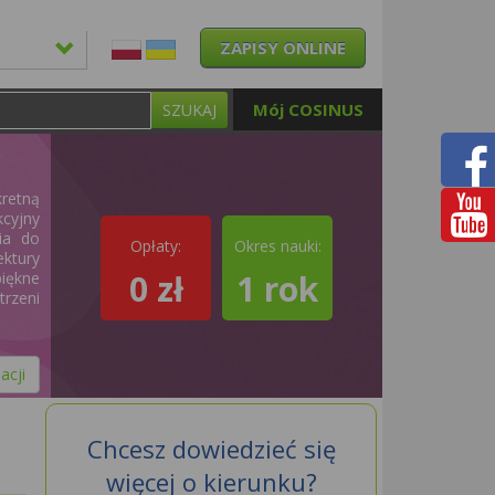
ZAPISY ONLINE
Mój COSINUS
SZUKAJ
kretną
kcyjny
ia do
Opłaty:
Okres nauki:
ektury
0 zł
1 rok
piękne
rzeni
acji
Chcesz dowiedzieć się
więcej o kierunku?