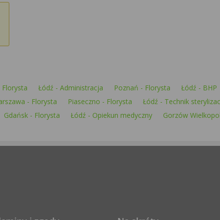
 Florysta
Łódź - Administracja
Poznań - Florysta
Łódź - BHP
rszawa - Florysta
Piaseczno - Florysta
Łódź - Technik steryliza
Gdańsk - Florysta
Łódź - Opiekun medyczny
Gorzów Wielkopols