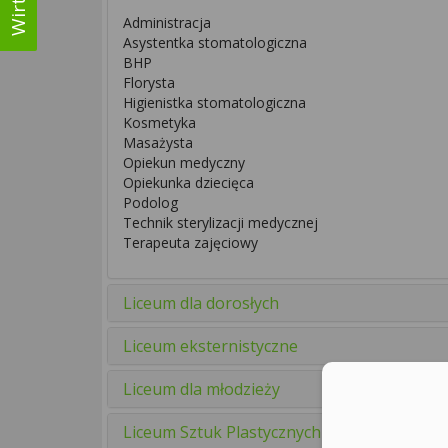
Administracja
Asystentka stomatologiczna
BHP
Florysta
Higienistka stomatologiczna
Kosmetyka
Masażysta
Opiekun medyczny
Opiekunka dziecięca
Podolog
Technik sterylizacji medycznej
Terapeuta zajęciowy
Liceum dla dorosłych
Liceum eksternistyczne
Liceum dla młodzieży
Liceum Sztuk Plastycznych