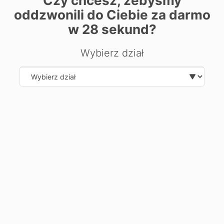
Czy chcesz, żebyśmy
kierunku?
oddzwonili do Ciebie za darmo
w
28
sekund?
Zostaw swoje dane, oddzwonimy i odpowiemy na Twoje
pytania.
Wybierz dział
Select department
Wyślij