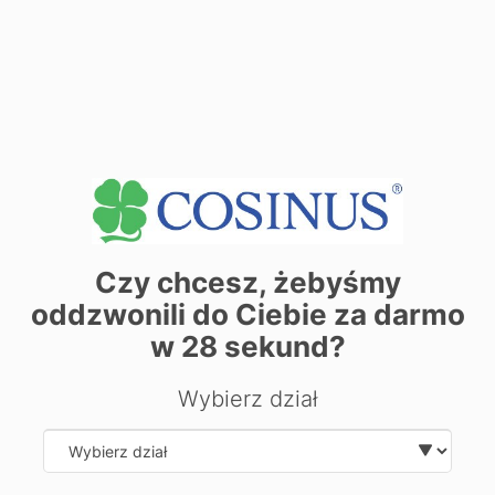
Miejsca zajęć
Zobacz dane sekretariatu
+
−
Czy chcesz, żebyśmy
oddzwonili do Ciebie za darmo
w
28
sekund?
Wybierz dział
Select department