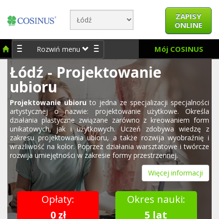
ZAPISY
ONLINE
Mój COSINUS
Rozwiń menu
Łódź - Projektowanie
ubioru
Projektowanie ubioru
to jedna ze specjalizacji specjalności
artystycznej o nazwie: projektowanie użytkowe. Określa
działania plastyczne związane zarówno z kreowaniem form
unikatowych, jak i użytkowych. Uczeń zdobywa wiedzę z
zakresu projektowania ubioru, a także rozwija wyobraźnię i
wrażliwość na kolor. Poprzez działania warsztatowe i twórcze
rozwija umiejętności w zakresie formy przestrzennej.
Więcej informacji
Opłaty:
Okres nauki:
0 zł
5 lat