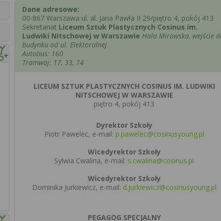
Dane adresowe:
00-867 Warszawa ul. al. Jana Pawła II 29/piętro 4, pokój 413
Sekretariat
Liceum Sztuk Plastycznych Cosinus im.
Ludwiki Nitschowej w Warszawie
Hala Mirowska, wejście d
budynku od ul. Elektoralnej
Autobus: 160
Tramwaj: 17, 33, 74
LICEUM SZTUK PLASTYCZNYCH COSINUS IM. LUDWIKI
NITSCHOWEJ W WARSZAWIE
piętro 4, pokój 413
Dyrektor Szkoły
Piotr Pawelec, e-mail:
p.pawelec@cosinusyoung.pl
Wicedyrektor Szkoły
Sylwia Cwalina, e-mail:
s.cwalina@cosinus.pl
Wicedyrektor Szkoły
Dominika Jurkiewicz, e-mail:
d.jurkiewicz@cosinusyoung.pl
PEGAGOG SPECJALNY