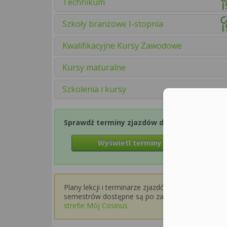
Technikum
Szkoły branżowe I-stopnia
Kwalifikacyjne Kursy Zawodowe
Kursy maturalne
Szkolenia i kursy
Sprawdź terminy zjazdów dla Semestru 1
Wyświetl terminy zjazdów
Plany lekcji i terminarze zjazdów dla wyższych
semestrów dostępne są po zalogowaniu w
strefie Mój Cosinus