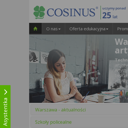
uczymy ponad
25
lat
O nas
Oferta edukacyjna
Prom
Wa
ar
Techn
artyst
Artyst
tworze
artyst
Wirtualna Asystentka
Warszawa - aktualności
Szkoły policealne