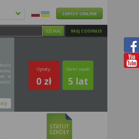
ZAPISY ONLINE
Mój COSINUS
SZUKAJ
ności
Opłaty:
Okres nauki:
nazwą:
nie w
0 zł
5 lat
iwość
acji