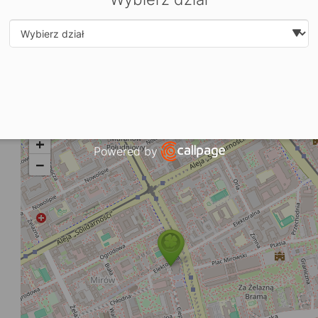
Śr: 08:00-16:00
Cz: 08:00-16:00
Pt: 08:00-16:00
Kontakt:
Select department
tel.:
22 620 04 91
e-mail: nlsp.wawa@cosinusyoung.pl
Zobacz dane sekretariatu
+
Powered by
−
Open link in new window