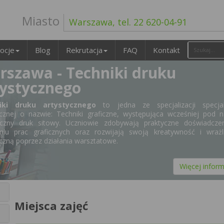
Miasto
Warszawa, tel. 22 620-04-91
ocje
Blog
Rekrutacja
FAQ
Kontakt
rszawa - Techniki druku
tystycznego
iki druku artystycznego
to jedna ze specjalizacji specjal
ycznej o nazwie: Techniki graficzne, występująca wcześniej pod 
yczny druk sitowy. Uczniowie zdobywają praktyczne doświadcze
niu prac graficznych oraz rozwijają swoją kreatywność i wrażl
yczną poprzez działania warsztatowe.
Więcej inform
Miejsca zajęć