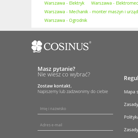
Warszawa - Elektryk
Warszawa - Elektromec
Warszawa - Mechanik - monter maszyn i urzą
Warszawa - Ogrodnik
Masz pytanie?
Nie wiesz co wybrać?
Regu
Zostaw kontakt.
Napiszemy lub zadzwonimy do ciebie
Mapa s
Zasady
Polityk
Zasady