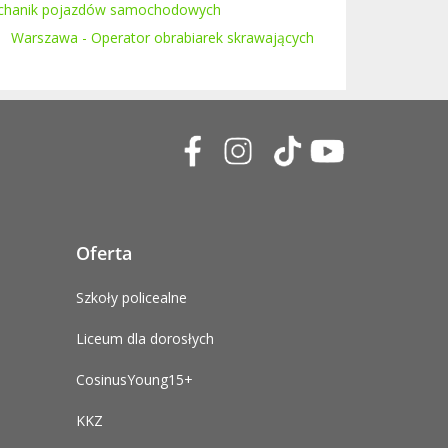
chanik pojazdów samochodowych
Warszawa - Operator obrabiarek skrawających
Oferta
Szkoły policealne
Liceum dla dorosłych
CosinusYoung15+
KKZ