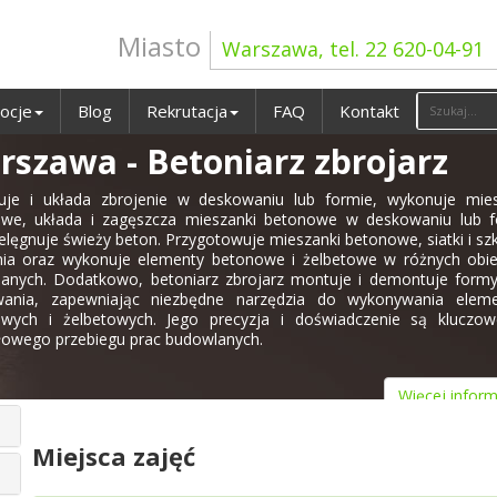
Miasto
Warszawa, tel. 22 620-04-91
ocje
Blog
Rekrutacja
FAQ
Kontakt
rszawa - Betoniarz zbrojarz
je i układa zbrojenie w deskowaniu lub formie, wykonuje mies
we, układa i zagęszcza mieszanki betonowe w deskowaniu lub f
elęgnuje świeży beton. Przygotowuje mieszanki betonowe, siatki i szk
nia oraz wykonuje elementy betonowe i żelbetowe w różnych obie
anych. Dodatkowo, betoniarz zbrojarz montuje i demontuje formy
wania, zapewniając niezbędne narzędzia do wykonywania elem
wych i żelbetowych. Jego precyzja i doświadczenie są kluczow
łowego przebiegu prac budowlanych.
Więcej inform
Miejsca zajęć