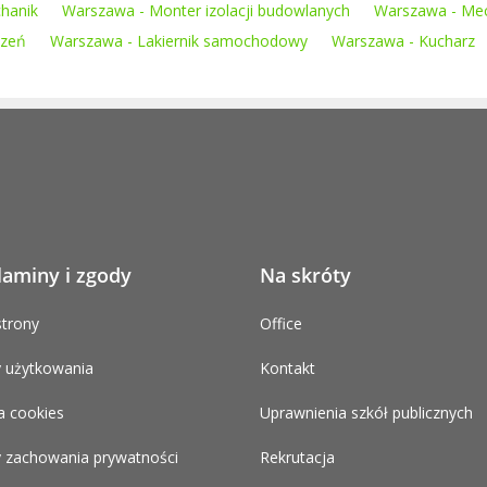
hanik
Warszawa - Monter izolacji budowlanych
Warszawa - Me
dzeń
Warszawa - Lakiernik samochodowy
Warszawa - Kucharz
laminy i zgody
Na skróty
trony
Office
 użytkowania
Kontakt
a cookies
Uprawnienia szkół publicznych
 zachowania prywatności
Rekrutacja