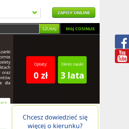
ZAPISY ONLINE
Mój COSINUS
SZUKAJ
zanki
ormie
ielety
Opłaty:
Okres nauki:
ktach
0 zł
3 lata
 oraz
entów
e dla
acji
Chcesz dowiedzieć się
więcej o kierunku?