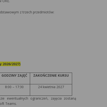
w OKE.
podstawowym z trzech przedmiotów:
 2026/2027)
GODZINY ZAJĘĆ
ZAKOŃCZENIE KURSU
8:00 – 17:30
24 kwietnia 2027
zie ewentualnych ograniczeń, zajęcia zostaną
soft Teams.