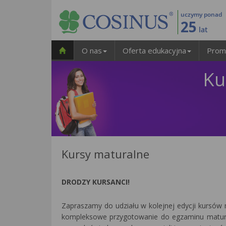
uczymy ponad
25
lat
O nas
Oferta edukacyjna
Prom
Ku
Kursy maturalne
DRODZY KURSANCI!
Zapraszamy do udziału w kolejnej edycji kursó
kompleksowe przygotowanie do egzaminu matu