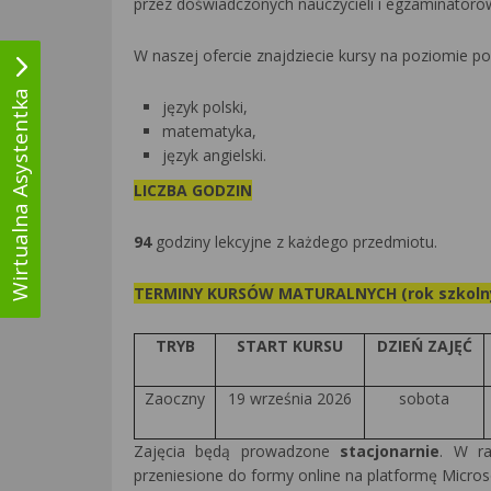
przez doświadczonych nauczycieli i egzaminatoró
W naszej ofercie znajdziecie kursy na poziomie 
Wirtualna Asystentka
język polski,
matematyka,
język angielski.
LICZBA GODZIN
94
godziny lekcyjne z każdego przedmiotu.
TERMINY KURSÓW MATURALNYCH (rok szkolny
TRYB
START KURSU
DZIEŃ ZAJĘĆ
Zaoczny
19 września 2026
sobota
Zajęcia będą prowadzone
stacjonarnie
. W ra
przeniesione do formy online na platformę Micro