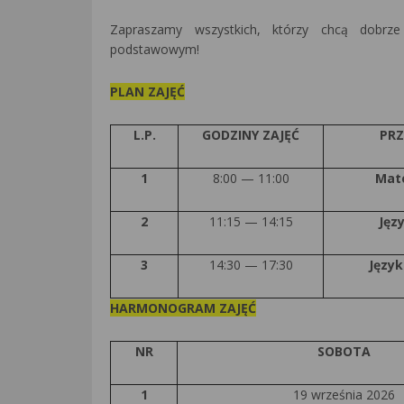
Zapraszamy wszystkich, którzy chcą dobr
podstawowym!
PLAN ZAJĘĆ
L.P.
GODZINY ZAJĘĆ
PR
1
8:00 — 11:00
Mat
2
11:15 — 14:15
Jęz
3
14:30 — 17:30
Język
HARMONOGRAM ZAJĘĆ
NR
SOBOTA
1
19 września 2026