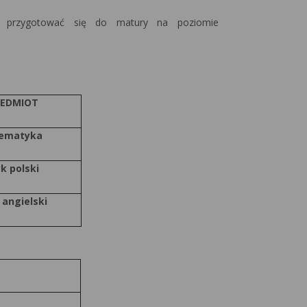
ze przygotować się do matury na poziomie
ZEDMIOT
ematyka
yk polski
 angielski