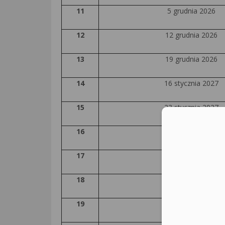
11
5 grudnia 2026
12
12 grudnia 2026
13
19 grudnia 2026
14
16 stycznia 2027
15
23 stycznia 2027
16
20 lutego 2027
17
27 lutego 2027
18
6 marca 2027
19
13 marca 2027