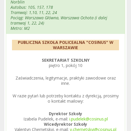
Norblin
Autobus: 105, 157, 178
Tramwaj: 1,10, 11, 22, 24
Pociąg: Warszawa Główna, Warszawa Ochota (i dalej
tramwaj 1, 22, 24)
Metro: M2
PUBLICZNA SZKOŁA POLICEALNA "COSINUS" W
WARSZAWIE
SEKRETARIAT SZKOLNY
piętro 1, pokój 10
Zaświadczenia, legitymacje, praktyki zawodowe oraz
inne.
W razie pytań lub potrzeby kontaktu z dyrekcją, prosimy
o kontakt mailowy:
Dyrektor Szkoły
Izabela Pudełek, e-mail:
i.pudelek@cosinus.pl
Wicedyrektor Szkoły
Valentyn Chernetskyi, e-mail:
v.chernetskyi@cosinus.pl