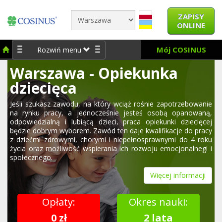
ZAPISY
ONLINE
Mój COSINUS
Rozwiń menu
Warszawa - Opiekunka
dziecięca
Jeśli szukasz zawodu, na który wciąż rośnie zapotrzebowanie
na rynku pracy, a jednocześnie jesteś osobą opanowaną,
odpowiedzialną i lubiącą dzieci, praca opiekunki dziecięcej
będzie dobrym wyborem. Zawód ten daje kwalifikacje do pracy
z dziećmi zdrowymi, chorymi i niepełnosprawnymi do 4 roku
życia oraz możliwość wspierania ich rozwoju emocjonalnegi i
społecznego.
Więcej informacji
Opłaty:
Okres nauki:
0 zł
2 lata