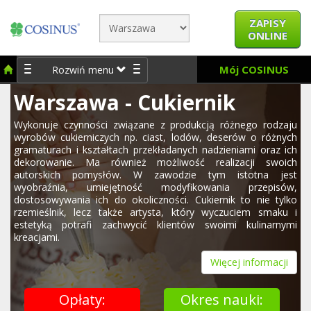
ZAPISY
ONLINE
Mój COSINUS
Rozwiń menu
Warszawa - Cukiernik
Wykonuje czynności związane z produkcją różnego rodzaju
wyrobów cukierniczych np. ciast, lodów, deserów o różnych
gramaturach i kształtach przekładanych nadzieniami oraz ich
dekorowanie. Ma również możliwość realizacji swoich
autorskich pomysłów. W zawodzie tym istotna jest
wyobraźnia, umiejętność modyfikowania przepisów,
dostosowywania ich do okoliczności. Cukiernik to nie tylko
rzemieślnik, lecz także artysta, który wyczuciem smaku i
estetyką potrafi zachwycić klientów swoimi kulinarnymi
kreacjami.
Więcej informacji
Opłaty:
Okres nauki: