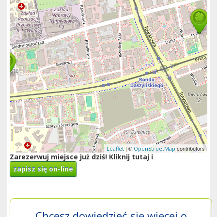
| ©
contributors
Leaflet
OpenStreetMap
Zarezerwuj miejsce już dziś! Kliknij tutaj i
zapisz się on-line
Chcesz dowiedzieć się więcej o