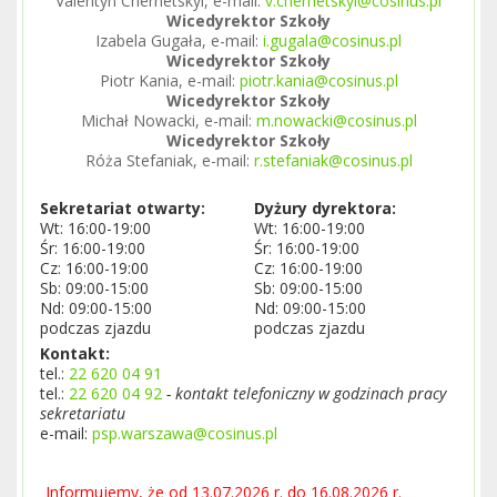
Valentyn Chernetskyi, e-mail:
v.chernetskyi@cosinus.pl
Wicedyrektor Szkoły
Izabela Gugała, e-mail:
i.gugala@cosinus.pl
Wicedyrektor Szkoły
Piotr Kania, e-mail:
piotr.kania@cosinus.pl
Wicedyrektor Szkoły
Michał Nowacki, e-mail:
m.nowacki@cosinus.pl
Wicedyrektor Szkoły
Róża Stefaniak, e-mail:
r.stefaniak@cosinus.pl
Sekretariat otwarty:
Dyżury dyrektora:
Wt: 16:00-19:00
Wt: 16:00-19:00
Śr: 16:00-19:00
Śr: 16:00-19:00
Cz: 16:00-19:00
Cz: 16:00-19:00
Sb: 09:00-15:00
Sb: 09:00-15:00
Nd: 09:00-15:00
Nd: 09:00-15:00
podczas zjazdu
podczas zjazdu
Kontakt:
tel.:
22 620 04 91
tel.:
22 620 04 92
- kontakt telefoniczny w godzinach pracy
sekretariatu
e-mail:
psp.warszawa@cosinus.pl
Informujemy, że od 13.07.2026 r. do 16.08.2026 r.