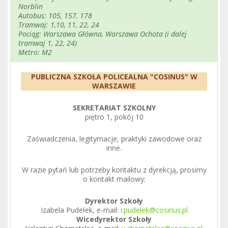
Norblin
Autobus: 105, 157, 178
Tramwaj: 1,10, 11, 22, 24
Pociąg: Warszawa Główna, Warszawa Ochota (i dalej
tramwaj 1, 22, 24)
Metro: M2
PUBLICZNA SZKOŁA POLICEALNA "COSINUS" W
WARSZAWIE
SEKRETARIAT SZKOLNY
piętro 1, pokój 10
Zaświadczenia, legitymacje, praktyki zawodowe oraz
inne.
W razie pytań lub potrzeby kontaktu z dyrekcją, prosimy
o kontakt mailowy:
Dyrektor Szkoły
Izabela Pudełek, e-mail:
i.pudelek@cosinus.pl
Wicedyrektor Szkoły