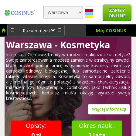
ZAPISY
ONLINE
Mój COSINUS
Rozwiń menu
Warszawa - Kosmetyka
Interesują Cię nowe trendy w modzie, makijażu i kosmetyce?
Swoje zainteresowania możesz zamienić w atrakcyjny zawód,
który pozwoli podjąć pracę w gabinecie kosmetycznym czy
ośrodku odnowy biologicznej, lub samodzielne założenie
takiego właśnie miejsca. Kosmetyka to samodzielny zawód,
ale można go również połączyć z wizażem, charakteryzacją,
masażem czy fizykoterapią. Dodatkowo, jako technik usług
kosmetycznych, będziesz miał/a okazję wyrażać swoją
kreatywność.
Więcej informacji
Opłaty:
Okres nauki:
0 zł
2 lata