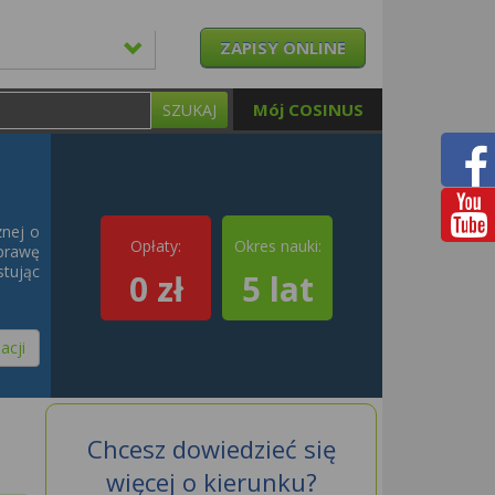
ZAPISY ONLINE
Mój COSINUS
SZUKAJ
znej o
Opłaty:
Okres nauki:
oprawę
tując
0 zł
5 lat
acji
Chcesz dowiedzieć się
więcej o kierunku?