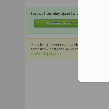
Sprawdź terminy zjazdów dla Semestru 1
Wyświetl terminy zjazdów
Plany lekcji i terminarze zjazdów dla wyższych
semestrów dostępne są po zalogowaniu w
strefie Mój Cosinus