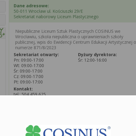
Dane adresowe:
50-011 Wrocław ul. Kościuszki 29/E
Sekretariat naborowy Liceum Plastycznego
Niepubliczne Liceum Sztuk Plastycznych COSINUS we
Wrocławiu, szkoła niepubliczna o uprawnieniach szkoły
publicznej, wpis do Ewidencji Centrum Edukacji Artystycznej 
numerze 871/8/2023
Sekretariat otwarty:
Dyżury dyrektora:
Pn: 09:00-17:00
Śr: 12:00-16:00
Wt: 09:00-17:00
Śr: 09:00-17:00
Cz: 09:00-17:00
Pt: 09:00-17:00
Kontakt:
tel.:
504 459 625
tel.:
71 306 56 51
e-mail: wroclaw@cosinusyoung.pl
W DNIU 07.08.2026 SEKRETARIAT NIECZYNNY