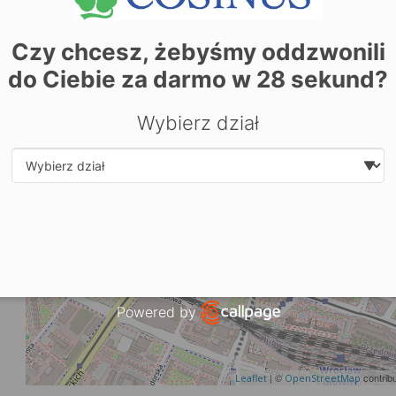
Zobacz dane sekretariatu
Czy chcesz, żebyśmy oddzwonili
+
do Ciebie za darmo w
28
sekund?
−
Wybierz dział
Select department
Powered by
Open link in new window
| ©
contrib
Leaflet
OpenStreetMap