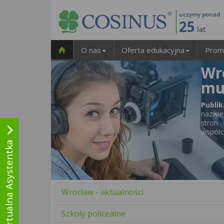
uczymy ponad
25
lat
O nas
Oferta edukacyjna
Prom
Wr
mu
Publi
nazwie
stron 
współc
Wirtualna Asystentka
Wrocław - aktualności
Szkoły policealne