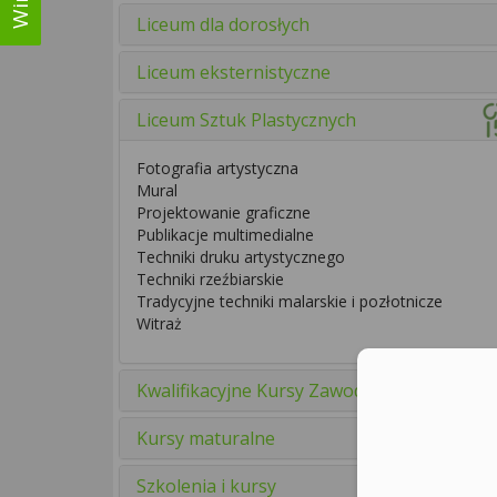
Liceum dla dorosłych
Liceum eksternistyczne
Liceum Sztuk Plastycznych
Fotografia artystyczna
Mural
Projektowanie graficzne
Publikacje multimedialne
Techniki druku artystycznego
Techniki rzeźbiarskie
Tradycyjne techniki malarskie i pozłotnicze
Witraż
Kwalifikacyjne Kursy Zawodowe
Kursy maturalne
Szkolenia i kursy