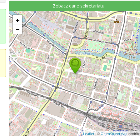
Zobacz dane sekretariatu
+
−
| ©
contrib
Leaflet
OpenStreetMap