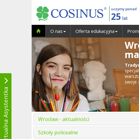
uczymy ponad
25
lat
O nas
Oferta edukacyjna
Prom
Wro
mal
Trady
specja
warszt
swoje 
Wirtualna Asystentka
Wrocław - aktualności
Szkoły policealne