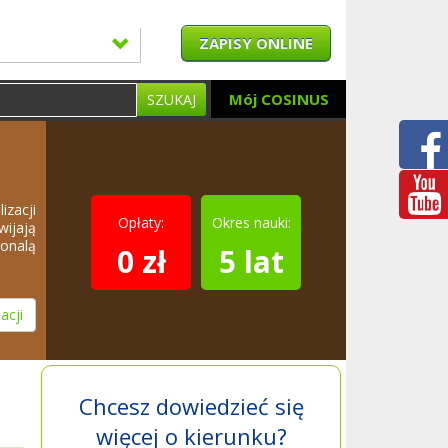
ZAPISY ONLINE
Mój COSINUS
SZUKAJ
izacji
Opłaty:
Okres nauki:
wijają
konalą
0 zł
5 lat
acji
Chcesz dowiedzieć się
więcej o kierunku?