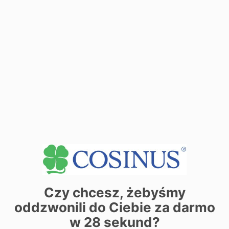
−
| ©
contributors
Leaflet
OpenStreetMap
Zarezerwuj miejsce już dziś! Kliknij tutaj i
Czy chcesz, żebyśmy
zapisz się on-line
oddzwonili do Ciebie za darmo
w
28
sekund?