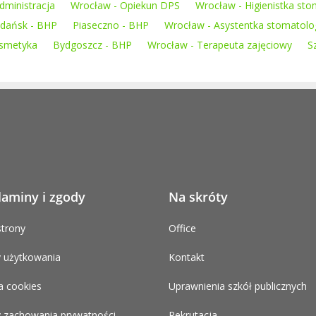
dministracja
Wrocław - Opiekun DPS
Wrocław - Higienistka sto
dańsk - BHP
Piaseczno - BHP
Wrocław - Asystentka stomatolo
osmetyka
Bydgoszcz - BHP
Wrocław - Terapeuta zajęciowy
S
laminy i zgody
Na skróty
trony
Office
 użytkowania
Kontakt
a cookies
Uprawnienia szkół publicznych
 zachowania prywatności
Rekrutacja