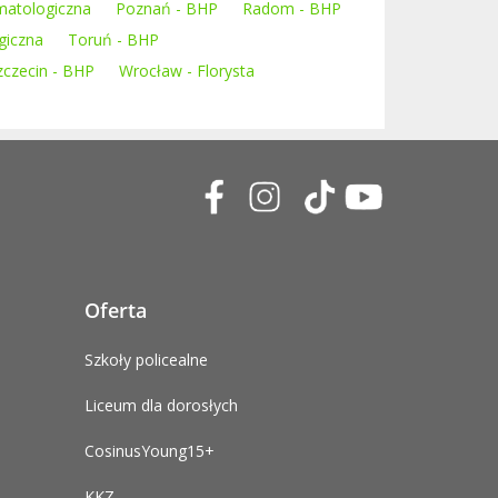
matologiczna
Poznań - BHP
Radom - BHP
giczna
Toruń - BHP
zczecin - BHP
Wrocław - Florysta
Oferta
Szkoły policealne
Liceum dla dorosłych
CosinusYoung15+
KKZ