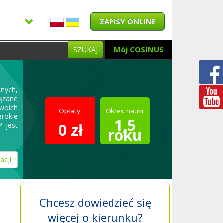
ZAPISY ONLINE
Mój COSINUS
SZUKAJ
nych,
iązane
woich
Opłaty:
Okres nauki:
erokie
1,5
0 zł
P jest
roku
acji
Chcesz dowiedzieć się
więcej o kierunku?