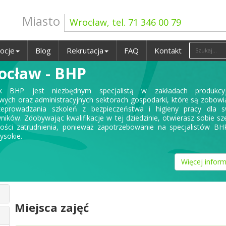
Miasto
Wrocław, tel. 71 346 00 79
ocje
Blog
Rekrutacja
FAQ
Kontakt
ocław - BHP
ik BHP jest niezbędnym specjalistą w zakładach produkcyj
wych oraz administracyjnych sektorach gospodarki, które są zobow
eprowadzania szkoleń z bezpieczeństwa i higieny pracy dla s
ników. Zdobywając kwalifikacje w tej dziedzinie, otwierasz sobie sz
ości zatrudnienia, ponieważ zapotrzebowanie na specjalistów BH
wysokie.
Więcej inform
Miejsca zajęć