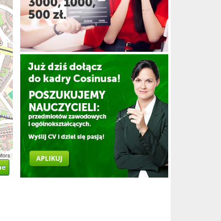
utors
ne