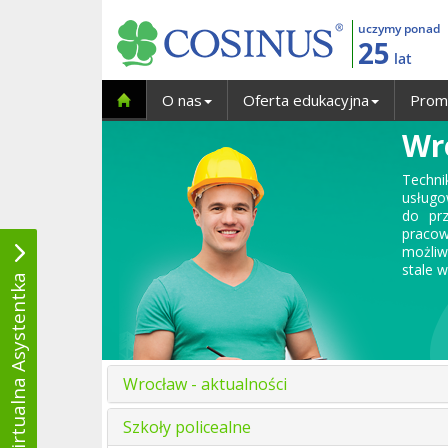
uczymy ponad
25
lat
O nas
Oferta edukacyjna
Prom
Wr
Techn
usługo
do prz
pracow
możliw
stale 
Wirtualna Asystentka
Wrocław - aktualności
Szkoły policealne