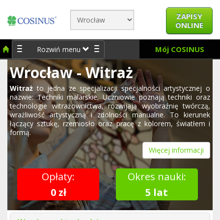
ZAPISY
ONLINE
Mój COSINUS
Rozwiń menu
Wrocław - Witraż
Witraż
to jedna ze specjalizacji specjalności artystycznej o
nazwie: Techniki malarskie. Uczniowie poznają techniki oraz
technologie witrażownictwa, rozwijają wyobraźnię twórczą,
wrażliwość artystyczną i zdolności manualne. To kierunek
łączący sztukę, rzemiosło oraz pracę z kolorem, światłem i
formą.
Więcej informacji
Opłaty:
Okres nauki:
0 zł
5 lat