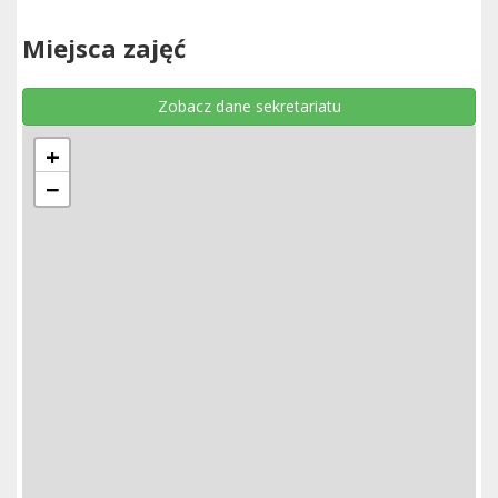
Miejsca zajęć
Zobacz dane sekretariatu
+
−