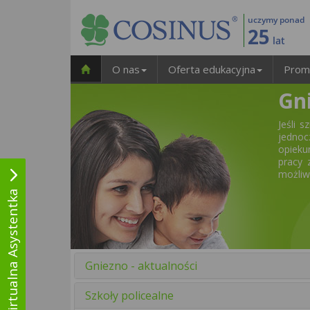
uczymy ponad
25
lat
O nas
Oferta edukacyjna
Prom
Gn
Jeśli 
jednoc
opieku
pracy 
możliw
Wirtualna Asystentka
Gniezno - aktualności
Szkoły policealne