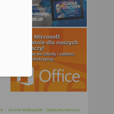
utors
ne
ca
Gorzów Wielkopolski - Opiekunka dziecięca