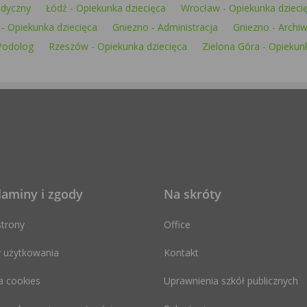
edyczny
Łódź - Opiekunka dziecięca
Wrocław - Opiekunka dzieci
- Opiekunka dziecięca
Gniezno - Administracja
Gniezno - Archiw
Podolog
Rzeszów - Opiekunka dziecięca
Zielona Góra - Opiekun
laminy i zgody
Na skróty
trony
Office
 użytkowania
Kontakt
a cookies
Uprawnienia szkół publicznych