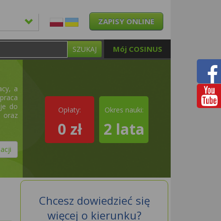
ZAPISY ONLINE
Mój COSINUS
SZUKAJ
acy, a
 praca
cje do
Opłaty:
Okres nauki:
a oraz
0 zł
2 lata
acji
Chcesz dowiedzieć się
więcej o kierunku?