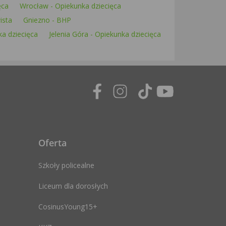
ęca
Wrocław - Opiekunka dziecięca
ista
Gniezno - BHP
ka dziecięca
Jelenia Góra - Opiekunka dziecięca
Oferta
Szkoły policealne
Liceum dla dorosłych
CosinusYoung15+