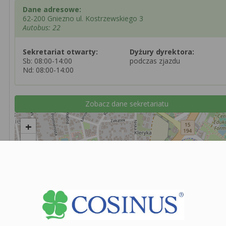
Dane adresowe:
62-200 Gniezno ul. Kostrzewskiego 3
Autobus: 22
Sekretariat otwarty:
Dyżury dyrektora:
Sb: 08:00-14:00
podczas zjazdu
Nd: 08:00-14:00
Zobacz dane sekretariatu
+
−