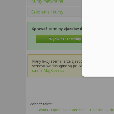
Kursy maturalne
Szkolenia i kursy
Sprawdź terminy zjazdów dla Semestru 1
Wyświetl terminy zjazdów
Plany lekcji i terminarze zjazdów dla wyższych
semestrów dostępne są po zalogowaniu w
strefie Mój Cosinus
Zobacz także:
Gdynia - Opiekunka dziecięca
Gniezno - Usł