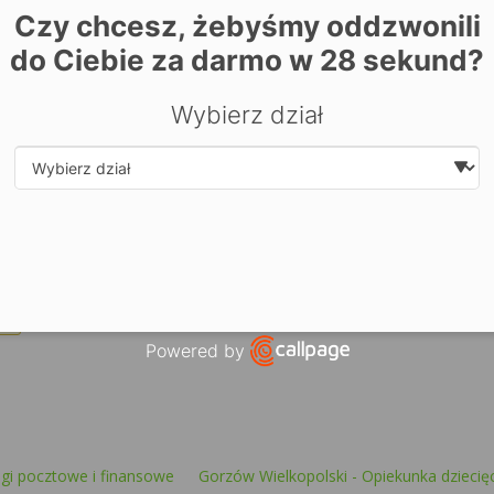
Czy chcesz, żebyśmy oddzwonili
do Ciebie za darmo w
28
sekund?
Wybierz dział
| ©
contrib
Leaflet
OpenStreetMap
Select department
Zarezerwuj miejsce już dziś! Kliknij tutaj i
zapisz się on-li
Powered by
Open link in new window
ugi pocztowe i finansowe
Gorzów Wielkopolski - Opiekunka dziecię