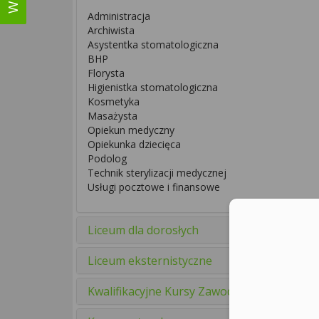
Administracja
Archiwista
Asystentka stomatologiczna
BHP
Florysta
Higienistka stomatologiczna
Kosmetyka
Masażysta
Opiekun medyczny
Opiekunka dziecięca
Podolog
Technik sterylizacji medycznej
Usługi pocztowe i finansowe
Liceum dla dorosłych
Liceum eksternistyczne
Kwalifikacyjne Kursy Zawodowe