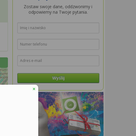
Zostaw swoje dane, oddzwonimy i
odpowiemy na Twoje pytania.
Wyślij