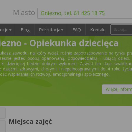
Miasto
Gniezno, tel. 61 425 18 75
ocje
Blog
Rekrutacja
FAQ
Kontakt
iezno - Opiekunka dziecięca
szukasz zawodu, na który wciąż rośnie zapotrzebowanie na rynku pr
ześnie jesteś osobą opanowaną, odpowiedzialną i lubiącą dzieci,
nki dziecięcej będzie dobrym wyborem. Zawód ten daje kwalifika
z dziećmi zdrowymi, chorymi i niepełnosprawnymi do 4 roku życi
ość wspierania ich rozwoju emocjonalnegi i społecznego.
Więcej inform
Miejsca zajęć