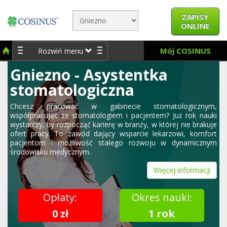
ZAPISY
ONLINE
Mój COSINUS
Rozwiń menu
Gniezno - Asystentka
stomatologiczna
Chcesz pracować w gabinecie stomatologicznym,
współpracując ze stomatologiem i pacjentem? Już rok nauki
wystarczy, by rozpocząć karierę w branży, w której nie brakuje
ofert pracy. To zawód dający wsparcie lekarzowi, komfort
pacjentom i możliwość stałego rozwoju w dynamicznym
środowisku medycznym.
Więcej informacji
Opłaty:
Okres nauki:
0 zł
1 rok