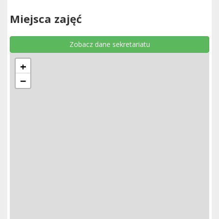
Miejsca zajęć
Zobacz dane sekretariatu
+
−