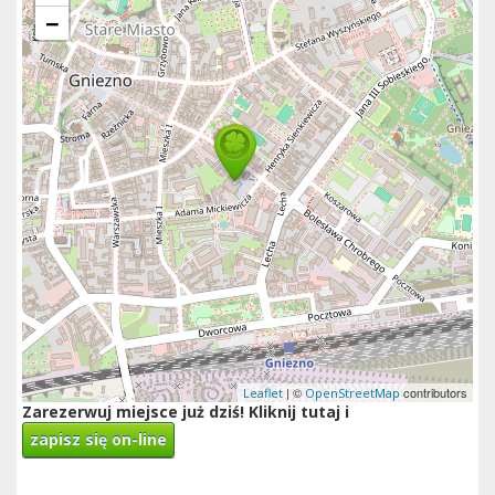
−
| ©
contributors
Leaflet
OpenStreetMap
Zarezerwuj miejsce już dziś! Kliknij tutaj i
zapisz się on-line