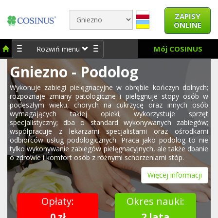
ZAPISY
ONLINE
Mój COSINUS
Rozwiń menu
Gniezno - Podolog
Wykonuje zabiegi pielęgnacyjne w obrębie kończyn dolnych;
rozpoznaje zmiany patologiczne i pielęgnuje stopy osób w
podeszłym wieku, chorych na cukrzycę oraz innych osób
wymagających takiej opieki; wykorzystuje sprzęt
specjalistyczny; dba o standard wykonywanych zabiegów;
współpracuje z lekarzami specjalistami oraz ośrodkami
odbiorców usług podologicznych. Praca jako podolog to nie
tylko wykonywanie zabiegów pielęgnacyjnych, ale także dbanie
o zdrowie i komfort osób z różnymi schorzeniami stóp.
Więcej informacji
Opłaty:
Okres nauki:
0 zł
2 lata