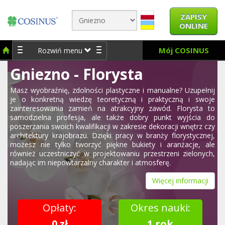
ZAPISY
ONLINE
Mój COSINUS
Rozwiń menu
Gniezno - Florysta
Masz wyobraźnię, zdolności plastyczne i manualne? Uzupełnij
je o konkretną wiedzę teoretyczną i praktyczną i swoje
zainteresowania zamień na atrakcyjny zawód. Florysta to
samodzielna profesja, ale także dobry punkt wyjścia do
poszerzania swoich kwalifikacji w zakresie dekoracji wnętrz czy
architektury krajobrazu. Dzięki pracy w branży florystycznej,
możesz nie tylko tworzyć piękne bukiety i aranżacje, ale
również uczestniczyć w projektowaniu przestrzeni zielonych,
nadając im niepowtarzalny charakter i atmosferę.
Więcej informacji
Opłaty:
Okres nauki:
0 zł
1 rok